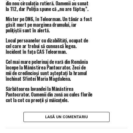
din nou circulația rutieră. Oamenii au sunat
la 112, dar Poliția spune că „nu are făptaș”.
ÎNTÂMPLĂRI RECERENTE
DAN CRISTESCU
ORDONANTA ANTISPECULA
SENATOR TELEORMAN
Mister pe DN6, în Teleorman. Un tânăr a fost
STIRI TELEORMAN
TOTAL IMPACT
găsit mort pe marginea drumului, iar
polițiștii sunt în alertă.
URMĂTORUL ARTICOL
Primarul Piedone, mesaj impresionant după aflarea
Locul persoanelor cu dizabilități, ocupat de
sentinței de condamnare la patru ani de închisoare: „M-
cel care ar trebui să cunoască legea.
au luat nevinovat! Rămâneți cu bine, oameni buni”
Incident în fața CAS Teleorman.
Cel mai mare pelerinaj de vară din România
NU RATA
Teleorman primește sumă record și pentru rețeaua de
începe la Mănăstirea Pantocrator. Zeci de
gaze naturale! Senatorul Pîrvulescu: „Am prezentat
mii de credincioși sunt așteptați la hramul
închinat Sfintei Maria Magdalena.
către autoritățile centrale situația reală dezastruoasă
din județ”
Sărbătoarea lavandei la Mănăstirea
Pantocrator. Oamenii din zonă au cules florile
cot la cot cu preoții și măicuțele.
LASĂ UN COMENTARIU