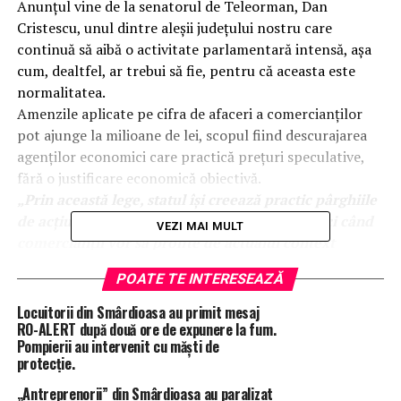
Anunțul vine de la senatorul de Teleorman, Dan
Cristescu, unul dintre aleșii județului nostru care
continuă să aibă o activitate parlamentară intensă, așa
cum, dealtfel, ar trebui să fie, pentru că aceasta este
normalitatea.
Amenzile aplicate pe cifra de afaceri a comercianților
pot ajunge la milioane de lei, scopul fiind descurajarea
agenților economici care practică prețuri speculative,
fără o justificare economică obiectivă.
„Prin această lege, statul își creează practic pârghiile
de acțiune pentru a lua masuri concrete atunci când
VEZI MAI MULT
comercianții vor să profite de actualul context
economic dificil.
POATE TE INTERESEAZĂ
Conduita incorectă și speculativă a unor agenți
economici care majorează prețurile finale, fără să fi
Locuitorii din Smârdioasa au primit mesaj
avut creșteri ale valorii materiilor prime sau la
RO-ALERT după două ore de expunere la fum.
Pompierii au intervenit cu măști de
ofertele furnizorilor, va fi sancționată pe măsură”
a
protecție.
anunțat senatorul Cristescu.
„Antreprenorii” din Smârdioasa au paralizat