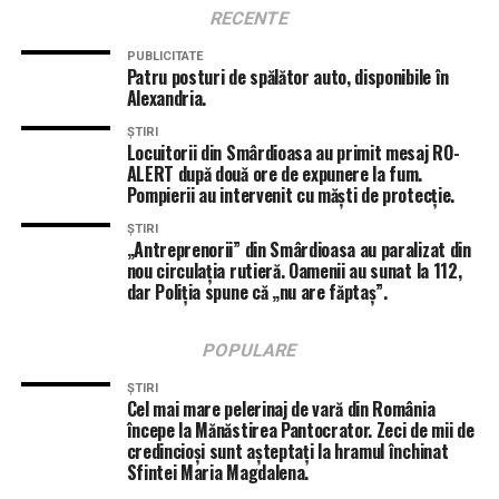
RECENTE
PUBLICITATE
Patru posturi de spălător auto, disponibile în
Alexandria.
ȘTIRI
Locuitorii din Smârdioasa au primit mesaj RO-
ALERT după două ore de expunere la fum.
Pompierii au intervenit cu măști de protecție.
ȘTIRI
„Antreprenorii” din Smârdioasa au paralizat din
nou circulația rutieră. Oamenii au sunat la 112,
dar Poliția spune că „nu are făptaș”.
POPULARE
ȘTIRI
Cel mai mare pelerinaj de vară din România
începe la Mănăstirea Pantocrator. Zeci de mii de
credincioși sunt așteptați la hramul închinat
Sfintei Maria Magdalena.