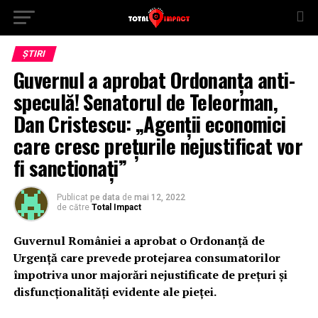
ȘTIRI
Guvernul a aprobat Ordonanța anti-
speculă! Senatorul de Teleorman,
Dan Cristescu: „Agenții economici
care cresc prețurile nejustificat vor
fi sanctionați”
Publicat
pe data
de
mai 12, 2022
de către
Total Impact
Guvernul României a aprobat o Ordonanță de
Urgență care prevede protejarea consumatorilor
împotriva unor majorări nejustificate de prețuri și
disfuncționalități evidente ale pieței.