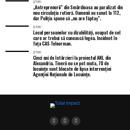
ȘTIRI
„Antreprenorii” din Smârdioasa au paralizat din
nou circulația rutieră. Oamenii au sunat la 112,
dar Poliția spune că „nu are făptaș”.
ȘTIRI
Locul persoanelor cu dizabilități, ocupat de cel
care ar trebui să cunoască legea. Incident în
fața CAS Teleorman.
ȘTIRI
Cinci ani de întârzieri la proiectul ANL din
Alexandria. Tinerii nu se pot muta, 70 de
locuințe sunt blocate de lipsa intervenției
Agenției Naționale de Locuințe.