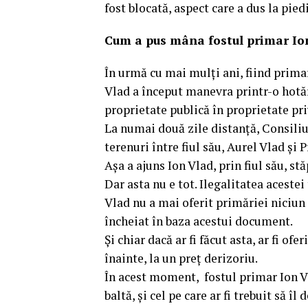
fost blocată, aspect care a dus la piedi
Cum a pus mâna fostul primar Ion
În urmă cu mai mulți ani, fiind primar
Vlad a început manevra printr-o hotărâ
proprietate publică în proprietate pri
La numai două zile distanță, Consiliu
terenuri între fiul său, Aurel Vlad și 
Așa a ajuns Ion Vlad, prin fiul său, st
Dar asta nu e tot. Ilegalitatea aceste
Vlad nu a mai oferit primăriei niciun
încheiat în baza acestui document.
Și chiar dacă ar fi făcut asta, ar fi o
înainte, la un preț derizoriu.
În acest moment, fostul primar Ion Vl
baltă, și cel pe care ar fi trebuit să î