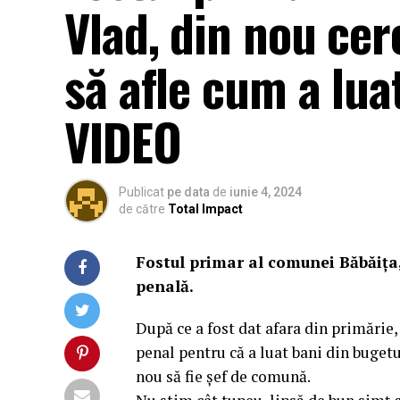
Vlad, din nou cer
să afle cum a lua
VIDEO
Publicat
pe data
de
iunie 4, 2024
de către
Total Impact
Fostul primar al comunei Băbăița,
penală.
După ce a fost dat afara din primărie
penal pentru că a luat bani din bugetu
nou să fie șef de comună.