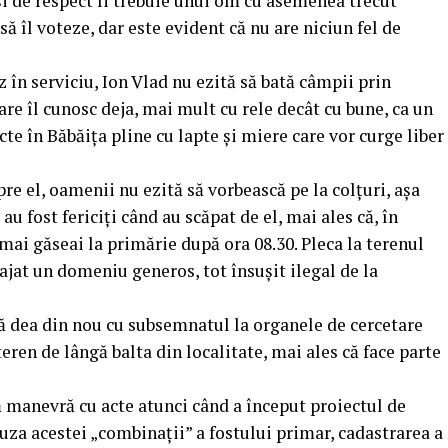
și de respect îi trebuie unui om cu asemenea trecut
ă îl voteze, dar este evident că nu are niciun fel de
 în serviciu, Ion Vlad nu ezită să bată câmpii prin
e îl cunosc deja, mai mult cu rele decât cu bune, ca un
te în Băbăița pline cu lapte și miere care vor curge liber
pre el, oamenii nu ezită să vorbească pe la colțuri, așa
u fost fericiți când au scăpat de el, mai ales că, în
 mai găseai la primărie după ora 08.30. Pleca la terenul
ajat un domeniu generos, tot însușit ilegal de la
să dea din nou cu subsemnatul la organele de cercetare
teren de lângă balta din localitate, mai ales că face parte
 manevră cu acte atunci când a început proiectul de
uza acestei „combinații” a fostului primar, cadastrarea a