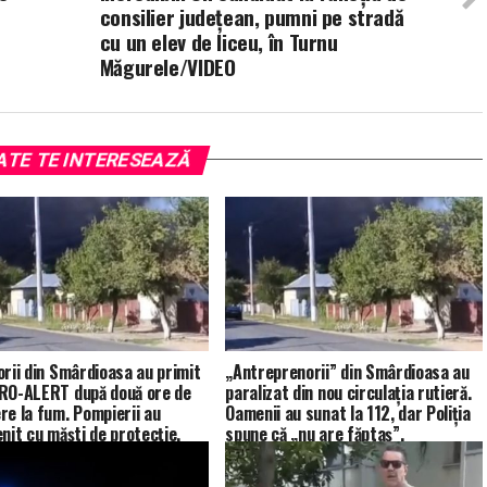
consilier județean, pumni pe stradă
cu un elev de liceu, în Turnu
Măgurele/VIDEO
ATE TE INTERESEAZĂ
orii din Smârdioasa au primit
„Antreprenorii” din Smârdioasa au
RO-ALERT după două ore de
paralizat din nou circulația rutieră.
re la fum. Pompierii au
Oamenii au sunat la 112, dar Poliția
enit cu măști de protecție.
spune că „nu are făptaș”.