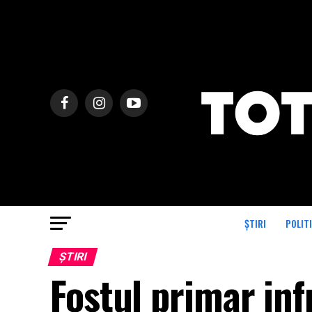
ȘTIRI
POLIT
ȘTIRI
Fostul primar inf