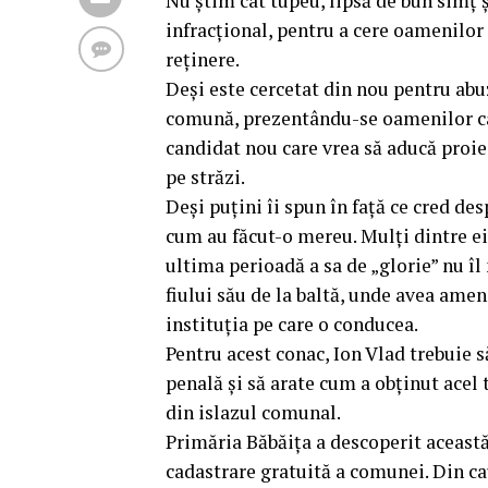
Nu știm cât tupeu, lipsă de bun simț 
infracțional, pentru a cere oamenilor s
reținere.
Deși este cercetat din nou pentru abuz
comună, prezentându-se oamenilor car
candidat nou care vrea să aducă proiec
pe străzi.
Deși puțini îi spun în față ce cred des
cum au făcut-o mereu. Mulți dintre ei a
ultima perioadă a sa de „glorie” nu îl
fiului său de la baltă, unde avea amen
instituția pe care o conducea.
Pentru acest conac, Ion Vlad trebuie 
penală și să arate cum a obținut acel 
din islazul comunal.
Primăria Băbăița a descoperit această
cadastrare gratuită a comunei. Din ca