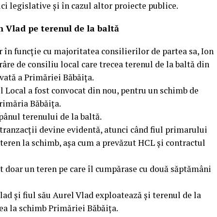
ci legislative și în cazul altor proiecte publice.
 Vlad pe terenul de la baltă
 în funcție cu majoritatea consilierilor de partea sa, Ion
re de consiliu local care trecea terenul de la baltă din
vată a Primăriei Băbăița.
l Local a fost convocat din nou, pentru un schimb de
Primăria Băbăița.
ăpânul terenului de la baltă.
i tranzacții devine evidentă, atunci când fiul primarului
 teren la schimb, așa cum a prevăzut HCL și contractul
ferit doar un teren pe care îl cumpărase cu două săptămâni
ad și fiul său Aurel Vlad exploatează și terenul de la
l dea la schimb Primăriei Băbăița.