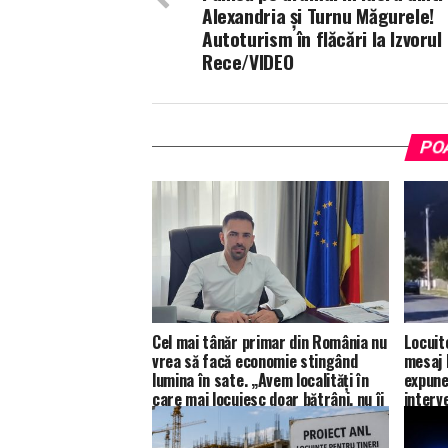
Alexandria și Turnu Măgurele!
Autoturism în flăcări la Izvorul
Rece/VIDEO
PO
Cel mai tânăr primar din România nu
Locuit
vrea să facă economie stingând
mesaj 
lumina în sate. „Avem localități în
expune
care mai locuiesc doar bătrâni, nu îi
interv
voi lăsa în întuneric, orice s-ar
decide la București”.