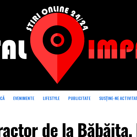
ICĂ
EVENIMENTE
LIFESTYLE
PUBLICITATE
SUSȚINE-NE ACTIVITA
ractor de la Băbăița,