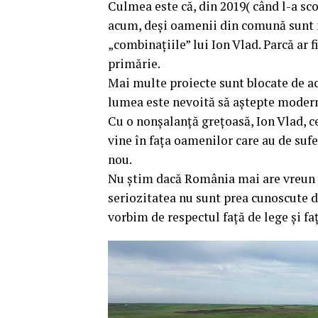
Culmea este că, din 2019( când l-a sc
acum, deși oamenii din comună sunt ma
„combinațiile” lui Ion Vlad. Parcă ar 
primărie.
Mai multe proiecte sunt blocate de ace
lumea este nevoită să aștepte modern
Cu o nonșalanță grețoasă, Ion Vlad, ce
vine în fața oamenilor care au de sufe
nou.
Nu știm dacă România mai are vreun c
seriozitatea nu sunt prea cunoscute de
vorbim de respectul față de lege și fa
Player
video