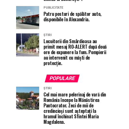
PUBLICITATE
Patru posturi de spălător auto,
disponibile în Alexandria.
ȘTIRI
Locuitorii din Smârdioasa au
primit mesaj RO-ALERT după două
ore de expunere la fum. Pompierii
au intervenit cu măști de
protecție.
POPULARE
ȘTIRI
Cel mai mare pelerinaj de vară din
România începe la Mănăstirea
Pantocrator. Zeci de mii de
credincioși sunt așteptați la
hramul închinat Sfintei Maria
Magdalena.