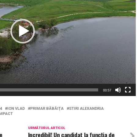
00:57
4
ION VLAD
PRIMAR BĂBĂIȚA
STIRI ALEXANDRIA
IMPACT
URMĂTORUL ARTICOL
e
Incredibil! Un candidat la funcția de