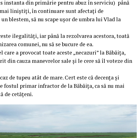
os instanta din primărie pentru abuz în serviciu) până
i liniștiți, în continuare sunt afectați de
fi un blestem, să nu scape ușor de umbra lui Vlad la
ste ilegalități, iar până la rezolvarea acestora, toată
izarea comunei, nu să se bucure de ea.
l care a provocat toate aceste „necazuri” la Băbăița,
rit din cauza manevrelor sale și le cere să îl voteze din
az de tupeu atât de mare. Cert este că decența și
 fostul primar infractor de la Băbăița, ca să nu mai
ță de cetățeni.