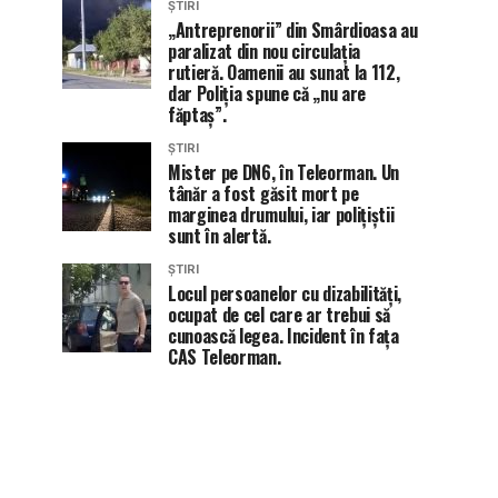
ȘTIRI
„Antreprenorii” din Smârdioasa au
paralizat din nou circulația
rutieră. Oamenii au sunat la 112,
dar Poliția spune că „nu are
făptaș”.
ȘTIRI
Mister pe DN6, în Teleorman. Un
tânăr a fost găsit mort pe
marginea drumului, iar polițiștii
sunt în alertă.
ȘTIRI
Locul persoanelor cu dizabilități,
ocupat de cel care ar trebui să
cunoască legea. Incident în fața
CAS Teleorman.