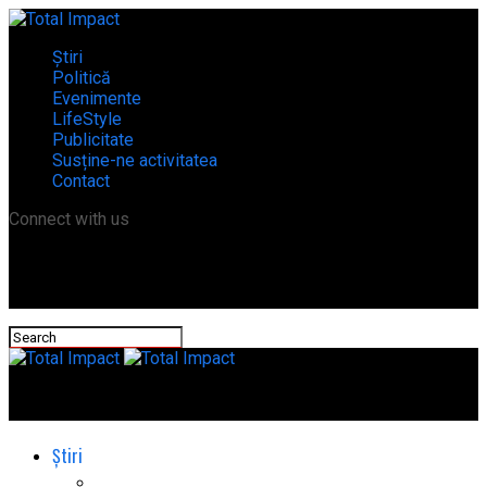
Știri
Politică
Evenimente
LifeStyle
Publicitate
Susține-ne activitatea
Contact
Connect with us
Total Impact
Știri