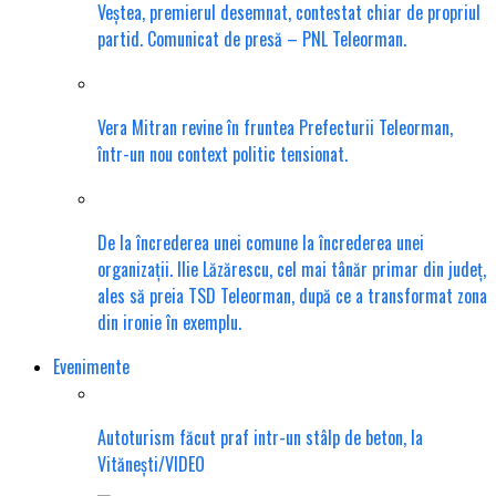
Veștea, premierul desemnat, contestat chiar de propriul
partid. Comunicat de presă – PNL Teleorman.
Vera Mitran revine în fruntea Prefecturii Teleorman,
într-un nou context politic tensionat.
De la încrederea unei comune la încrederea unei
organizații. Ilie Lăzărescu, cel mai tânăr primar din județ,
ales să preia TSD Teleorman, după ce a transformat zona
din ironie în exemplu.
Evenimente
Autoturism făcut praf intr-un stâlp de beton, la
Vitănești/VIDEO