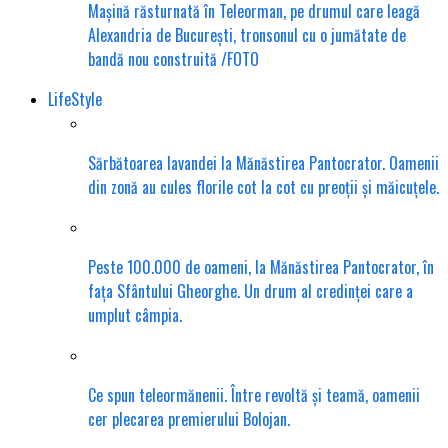
Mașină răsturnată în Teleorman, pe drumul care leagă
Alexandria de București, tronsonul cu o jumătate de
bandă nou construită /FOTO
LifeStyle
Sărbătoarea lavandei la Mănăstirea Pantocrator. Oamenii
din zonă au cules florile cot la cot cu preoții și măicuțele.
Peste 100.000 de oameni, la Mănăstirea Pantocrator, în
fața Sfântului Gheorghe. Un drum al credinței care a
umplut câmpia.
Ce spun teleormănenii. Între revoltă și teamă, oamenii
cer plecarea premierului Bolojan.