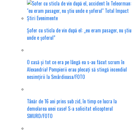
Șofer cu sticla de vin după el: „eu eram pasager, nu știu
unde e șoferul”
O casă și tot ce era pe lângă ea s-au făcut scrum în
Alexandria! Pompierii erau plecați să stingă incendiul
nesimțirii la Smârdioasa/FOTO
Tânăr de 16 ani prins sub zid, în timp ce lucra la
demolarea unei case! S-a solicitat elicopterul
SMURD/FOTO