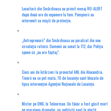
Locuitorii din Smârdioasa au primit mesaj RO-ALERT
după două ore de expunere la fum. Pompierii au
intervenit cu măști de protecție.
„Antreprenorii” din Smârdioasa au paralizat din nou
circulația rutieră. Oamenii au sunat la 112, dar Poliția
spune că „nu are făptaș”.
Cinci ani de întârzieri la proiectul ANL din Alexandria.
Tinerii nu se pot muta, 70 de locuințe sunt blocate de
lipsa intervenției Agenției Naționale de Locuințe.
Mister pe DN6, în Teleorman. Un tânăr a fost găsit mort
pe marginea drumului, iar polițiștii sunt în alertă.