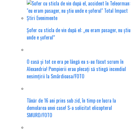
Șofer cu sticla de vin după el: „eu eram pasager, nu știu
unde e șoferul”
O casă și tot ce era pe lângă ea s-au făcut scrum în
Alexandria! Pompierii erau plecați să stingă incendiul
nesimțirii la Smârdioasa/FOTO
Tânăr de 16 ani prins sub zid, în timp ce lucra la
demolarea unei case! S-a solicitat elicopterul
SMURD/FOTO