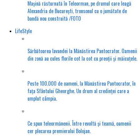
Mașină răsturnată în Teleorman, pe drumul care leagă
Alexandria de București, tronsonul cu o jumătate de
bandă nou construită /FOTO
LifeStyle
Sărbătoarea lavandei la Mănăstirea Pantocrator. Oamenii
din zonă au cules florile cot la cot cu preoții și măicuțele.
Peste 100.000 de oameni, la Mănăstirea Pantocrator, în
fața Sfântului Gheorghe. Un drum al credinței care a
umplut câmpia.
Ce spun teleormănenii. Între revoltă și teamă, oamenii
cer plecarea premierului Bolojan.