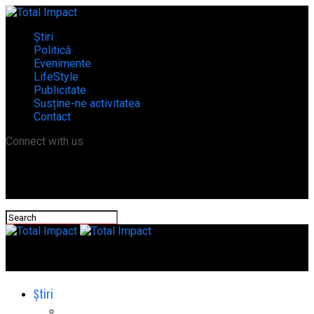
Știri
Politică
Evenimente
LifeStyle
Publicitate
Susține-ne activitatea
Contact
Connect with us
Total Impact
Știri