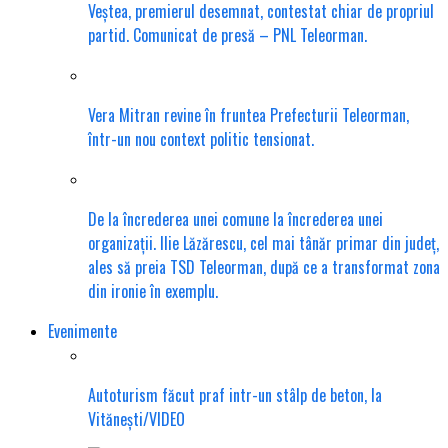
Veștea, premierul desemnat, contestat chiar de propriul
partid. Comunicat de presă – PNL Teleorman.
Vera Mitran revine în fruntea Prefecturii Teleorman,
într-un nou context politic tensionat.
De la încrederea unei comune la încrederea unei
organizații. Ilie Lăzărescu, cel mai tânăr primar din județ,
ales să preia TSD Teleorman, după ce a transformat zona
din ironie în exemplu.
Evenimente
Autoturism făcut praf intr-un stâlp de beton, la
Vitănești/VIDEO