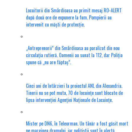
Locuitorii din Smârdioasa au primit mesaj RO-ALERT
după două ore de expunere la fum. Pompierii au
intervenit cu măști de protecție.
„Antreprenorii” din Smârdioasa au paralizat din nou
circulația rutieră. Oamenii au sunat la 112, dar Poliția
spune că „nu are făptaș”.
Cinci ani de întârzieri la proiectul ANL din Alexandria.
Tinerii nu se pot muta, 70 de locuințe sunt blocate de
lipsa intervenției Agenției Naționale de Locuințe.
Mister pe DN6, în Teleorman. Un tânăr a fost găsit mort
pe marginea drumului, iar polițiștii sunt în alertă.