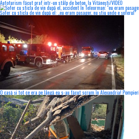
Autoturism făcut praf intr-un stâlp de beton, la Vitănești/VIDEO
Șofer cu sticla de vin după el: „eu eram pasager, nu știu unde e șoferul”
O casă și tot ce era pe lângă ea s-au făcut scrum în Alexandria! Pompier