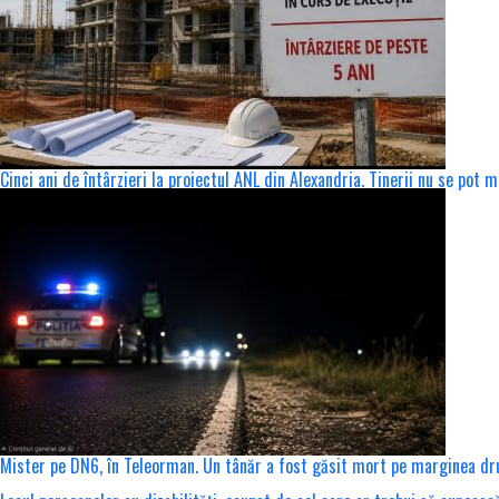
Cinci ani de întârzieri la proiectul ANL din Alexandria. Tinerii nu se pot 
Mister pe DN6, în Teleorman. Un tânăr a fost găsit mort pe marginea drumu