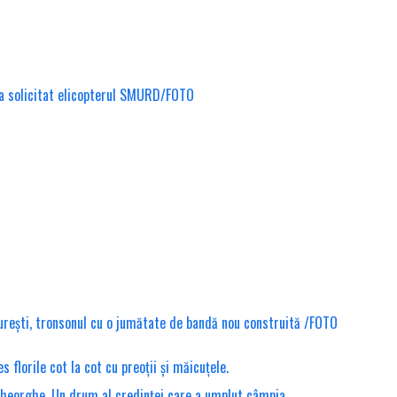
S-a solicitat elicopterul SMURD/FOTO
urești, tronsonul cu o jumătate de bandă nou construită /FOTO
florile cot la cot cu preoții și măicuțele.
Gheorghe. Un drum al credinței care a umplut câmpia.