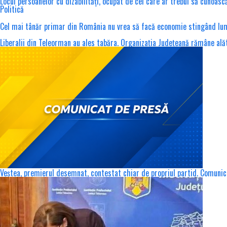
Locul persoanelor cu dizabilități, ocupat de cel care ar trebui să cunoasc
Politică
Cel mai tânăr primar din România nu vrea să facă economie stingând lumina 
Liberalii din Teleorman au ales tabăra. Organizația Județeană rămâne alătu
Veștea, premierul desemnat, contestat chiar de propriul partid. Comuni