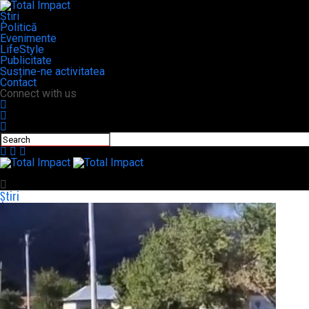
Știri
Politică
Evenimente
LifeStyle
Publicitate
Susține-ne activitatea
Contact
Connect with us
Total Impact
Știri