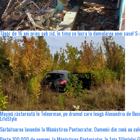
Tânăr de 16 ani prins sub zid, în timp ce lucra la demolarea unei case! 
Mașină răsturnată în Teleorman, pe drumul care leagă Alexandria de Buc
LifeStyle
Sărbătoarea lavandei la Mănăstirea Pantocrator. Oamenii din zonă au cules 
Peste 100.000 de oameni, la Mănăstirea Pantocrator, în fața Sfântului 