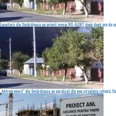
Locuitorii din Smârdioasa au primit mesaj RO-ALERT după două ore de exp
„Antreprenorii” din Smârdioasa au paralizat din nou circulația rutieră. Oa