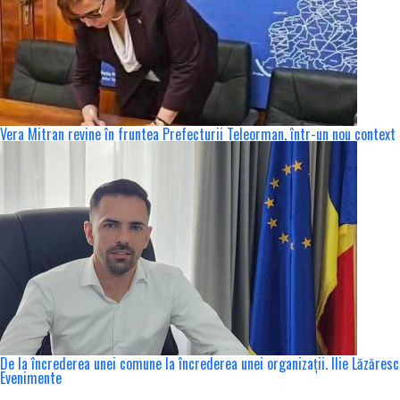
Vera Mitran revine în fruntea Prefecturii Teleorman, într-un nou context 
De la încrederea unei comune la încrederea unei organizații. Ilie Lăzăres
Evenimente