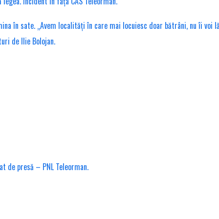
ă legea. Incident în fața CAS Teleorman.
în sate. „Avem localități în care mai locuiesc doar bătrâni, nu îi voi lăs
ri de Ilie Bolojan.
cat de presă – PNL Teleorman.