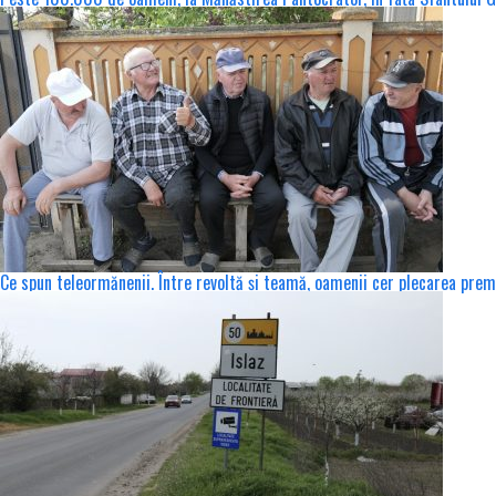
Ce spun teleormănenii. Între revoltă și teamă, oamenii cer plecarea premi