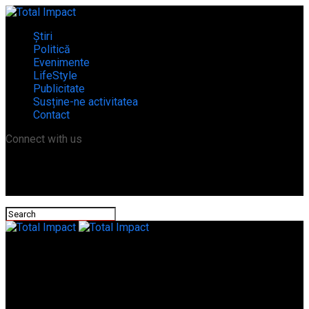
Știri
Politică
Evenimente
LifeStyle
Publicitate
Susține-ne activitatea
Contact
Connect with us
Total Impact
Atenție la ce mașini cumparați! Un Dodge furat din Anglia a
fost reținut lângă graniță, în Turnu Măgurele.