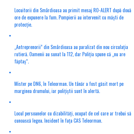
Locuitorii din Smârdioasa au primit mesaj RO-ALERT după două
ore de expunere la fum. Pompierii au intervenit cu măști de
protecție.
„Antreprenorii” din Smârdioasa au paralizat din nou circulația
rutieră. Oamenii au sunat la 112, dar Poliția spune că „nu are
făptaș”.
Mister pe DN6, în Teleorman. Un tânăr a fost găsit mort pe
marginea drumului, iar polițiștii sunt în alertă.
Locul persoanelor cu dizabilități, ocupat de cel care ar trebui să
cunoască legea. Incident în fața CAS Teleorman.