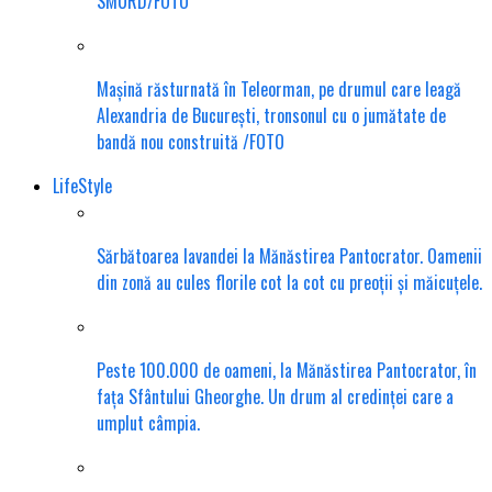
SMURD/FOTO
Mașină răsturnată în Teleorman, pe drumul care leagă
Alexandria de București, tronsonul cu o jumătate de
bandă nou construită /FOTO
LifeStyle
Sărbătoarea lavandei la Mănăstirea Pantocrator. Oamenii
din zonă au cules florile cot la cot cu preoții și măicuțele.
Peste 100.000 de oameni, la Mănăstirea Pantocrator, în
fața Sfântului Gheorghe. Un drum al credinței care a
umplut câmpia.