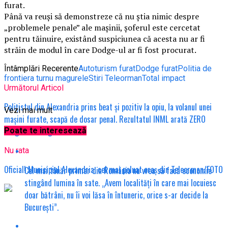
furat.
Până va reuși să demonstreze că nu știa nimic despre
„problemele penale” ale mașinii, șoferul este cercetat
pentru tăinuire, existând suspiciunea că acesta nu ar fi
străin de modul în care Dodge-ul ar fi fost procurat.
Întâmplări Recerente
Autoturism furat
Dodge furat
Politia de
frontiera turnu magurele
Stiri Teleorman
Total impact
Următorul Articol
Polițistul din Alexandria prins beat și pozitiv la opiu, la volanul unei
Vezi mai mult
mașini furate, scapă de dosar penal. Rezultatul INML arată ZERO
droguri în sânge.
Poate te interesează
Nu rata
Oficial! Municipiul Alexandria, cel mai poluat oraș din Teleorman/FOTO
Cel mai tânăr primar din România nu vrea să facă economie
stingând lumina în sate. „Avem localități în care mai locuiesc
doar bătrâni, nu îi voi lăsa în întuneric, orice s-ar decide la
București”.