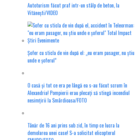
Autoturism făcut praf intr-un stâlp de beton, la
Vitănești/VIDEO
Șofer cu sticla de vin după el: „eu eram pasager, nu știu
unde e șoferul”
O casă și tot ce era pe lângă ea s-au făcut scrum în
Alexandria! Pompierii erau plecați să stingă incendiul
nesimțirii la Smârdioasa/FOTO
Tânăr de 16 ani prins sub zid, în timp ce lucra la
demolarea unei case! S-a solicitat elicopterul