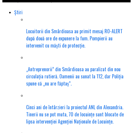
Știri
Locuitorii din Smârdioasa au primit mesaj RO-ALERT
după două ore de expunere la fum. Pompierii au
intervenit cu măști de protecție.
„Antreprenorii” din Smârdioasa au paralizat din nou
circulația rutieră. Oamenii au sunat la 112, dar Poliția
spune că „nu are făptaș”.
Cinci ani de întârzieri la proiectul ANL din Alexandria.
Tinerii nu se pot muta, 70 de locuințe sunt blocate de
lipsa intervenției Agenției Naționale de Locuințe.