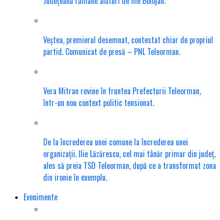
Județeană rămâne alături de Ilie Bolojan.
Veștea, premierul desemnat, contestat chiar de propriul
partid. Comunicat de presă – PNL Teleorman.
Vera Mitran revine în fruntea Prefecturii Teleorman,
într-un nou context politic tensionat.
De la încrederea unei comune la încrederea unei
organizații. Ilie Lăzărescu, cel mai tânăr primar din județ,
ales să preia TSD Teleorman, după ce a transformat zona
din ironie în exemplu.
Evenimente