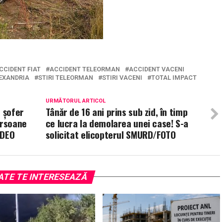
CCIDENT FIAT
ACCIDENT TELEORMAN
ACCIDENT VACENI
LEXANDRIA
STIRI TELEORMAN
STIRI VACENI
TOTAL IMPACT
URMĂTORUL ARTICOL
n șofer
Tânăr de 16 ani prins sub zid, în timp
ersoane
ce lucra la demolarea unei case! S-a
IDEO
solicitat elicopterul SMURD/FOTO
ATE TE INTERESEAZĂ