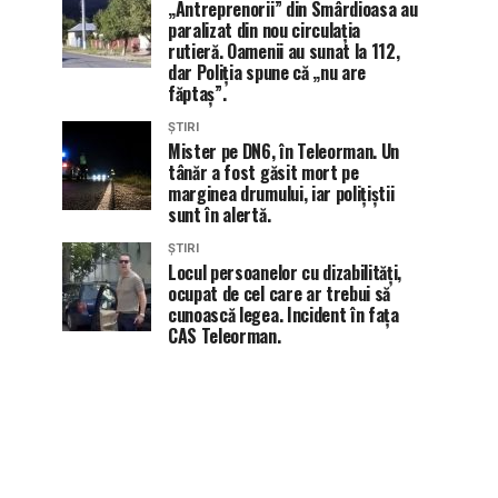
„Antreprenorii” din Smârdioasa au
paralizat din nou circulația
rutieră. Oamenii au sunat la 112,
dar Poliția spune că „nu are
făptaș”.
ȘTIRI
Mister pe DN6, în Teleorman. Un
tânăr a fost găsit mort pe
marginea drumului, iar polițiștii
sunt în alertă.
ȘTIRI
Locul persoanelor cu dizabilități,
ocupat de cel care ar trebui să
cunoască legea. Incident în fața
CAS Teleorman.