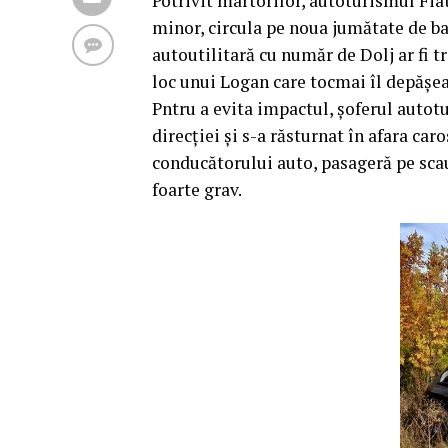
Potrivit martorilor, autoturismul Fiat,
minor, circula pe noua jumătate de ba
autoutilitară cu număr de Dolj ar fi t
loc unui Logan care tocmai îl depășea
Pntru a evita impactul, șoferul autotu
direcției și s-a răsturnat în afara car
conducătorului auto, pasageră pe scaun
foarte grav.