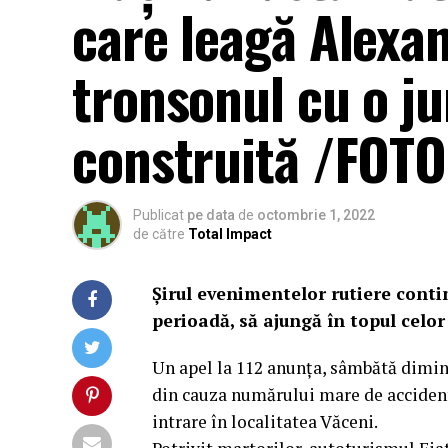
care leagă Alexan
tronsonul cu o j
construită /FOTO
Publicat
pe data
de
octombrie 1, 2022
de către
Total Impact
Șirul evenimentelor rutiere contin
perioadă, să ajungă în topul celor 
Un apel la 112 anunța, sâmbătă dimin
din cauza numărului mare de accident
intrare în localitatea Văceni.