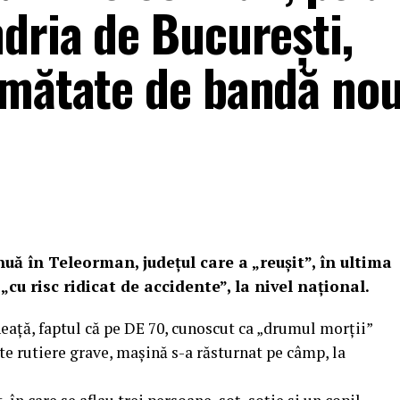
dria de București,
umătate de bandă no
uă în Teleorman, județul care a „reușit”, în ultima
„cu risc ridicat de accidente”, la nivel național.
eață, faptul că pe DE 70, cunoscut ca „drumul morții”
e rutiere grave, mașină s-a răsturnat pe câmp, la