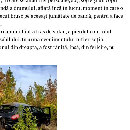
 în care se aflau trei persoane, soț, soție și un copil
ndă a drumului, aflată încă în lucru, moment în care o
recut brusc pe aceeași jumătate de bandă, pentru a face
.
rismului Fiat a tras de volan, a pierdut controlul
osabilului. În urma evenimentului rutier, soția
ul din dreapta, a fost rănită, însă, din fericire, nu