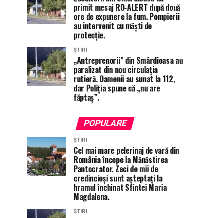
primit mesaj RO-ALERT după două
ore de expunere la fum. Pompierii
au intervenit cu măști de
protecție.
ȘTIRI
„Antreprenorii” din Smârdioasa au
paralizat din nou circulația
rutieră. Oamenii au sunat la 112,
dar Poliția spune că „nu are
făptaș”.
POPULARE
ȘTIRI
Cel mai mare pelerinaj de vară din
România începe la Mănăstirea
Pantocrator. Zeci de mii de
credincioși sunt așteptați la
hramul închinat Sfintei Maria
Magdalena.
ȘTIRI