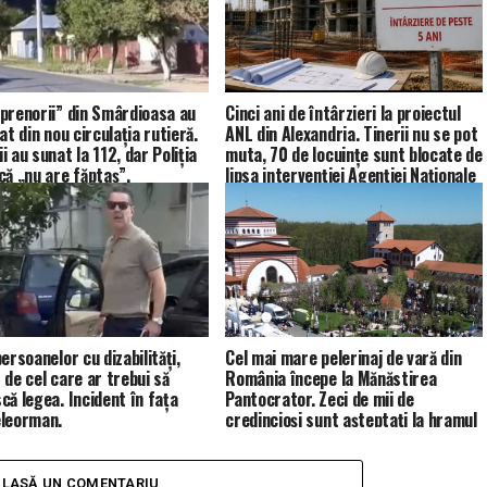
prenorii” din Smârdioasa au
Cinci ani de întârzieri la proiectul
at din nou circulația rutieră.
ANL din Alexandria. Tinerii nu se pot
 au sunat la 112, dar Poliția
muta, 70 de locuințe sunt blocate de
că „nu are făptaș”.
lipsa intervenției Agenției Naționale
de Locuințe.
ersoanelor cu dizabilități,
Cel mai mare pelerinaj de vară din
 de cel care ar trebui să
România începe la Mănăstirea
că legea. Incident în fața
Pantocrator. Zeci de mii de
leorman.
credincioși sunt așteptați la hramul
închinat Sfintei Maria Magdalena.
LASĂ UN COMENTARIU