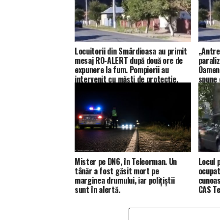
Locuitorii din Smârdioasa au primit
„Antre
mesaj RO-ALERT după două ore de
paraliz
expunere la fum. Pompierii au
Oamenii
intervenit cu măști de protecție.
spune 
Mister pe DN6, în Teleorman. Un
Locul p
tânăr a fost găsit mort pe
ocupat
marginea drumului, iar polițiștii
cunoas
sunt în alertă.
CAS Te