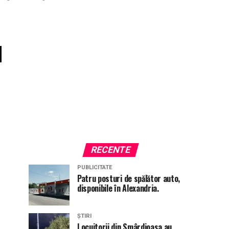
u
RECENTE
PUBLICITATE
Patru posturi de spălător auto,
disponibile în Alexandria.
ȘTIRI
Locuitorii din Smârdioasa au