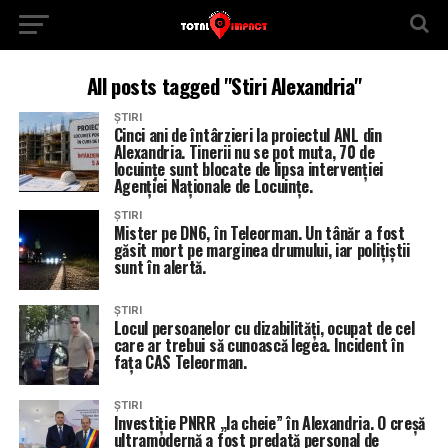
All posts tagged "Stiri Alexandria"
ȘTIRI
Cinci ani de întârzieri la proiectul ANL din
Alexandria. Tinerii nu se pot muta, 70 de
locuințe sunt blocate de lipsa intervenției
Agenției Naționale de Locuințe.
ȘTIRI
Mister pe DN6, în Teleorman. Un tânăr a fost
găsit mort pe marginea drumului, iar polițiștii
sunt în alertă.
ȘTIRI
Locul persoanelor cu dizabilități, ocupat de cel
care ar trebui să cunoască legea. Incident în
fața CAS Teleorman.
ȘTIRI
Investiție PNRR „la cheie” în Alexandria. O creșă
ultramodernă a fost predată personal de