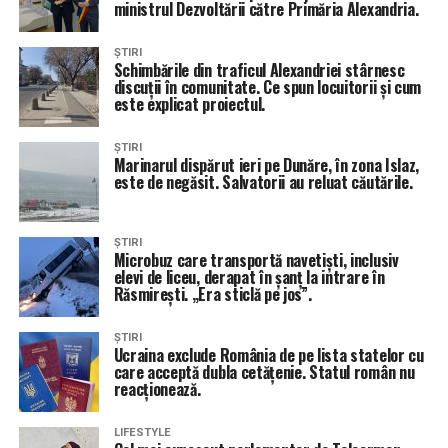
ministrul Dezvoltării către Primăria Alexandria.
ȘTIRI
Schimbările din traficul Alexandriei stârnesc
discuții în comunitate. Ce spun locuitorii și cum
este explicat proiectul.
ȘTIRI
Marinarul dispărut ieri pe Dunăre, în zona Islaz,
este de negăsit. Salvatorii au reluat căutările.
ȘTIRI
Microbuz care transportă navetiști, inclusiv
elevi de liceu, derapat în șanț la intrare în
Răsmirești. „Era sticlă pe jos”.
ȘTIRI
Ucraina exclude România de pe lista statelor cu
care acceptă dubla cetățenie. Statul român nu
reacționează.
LIFESTYLE