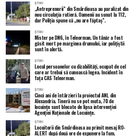
ȘTIRI
„Antreprenorii” din Smârdioasa au paralizat din
nou circulația rutieră. Oamenii au sunat la 112,
dar Poliția spune că „nu are făptaș”.
ȘTIRI
Mister pe DN6, în Teleorman. Un tânăr a fost
găsit mort pe marginea drumului, iar polițiștii
sunt în alertă.
ȘTIRI
Locul persoanelor cu dizabilități, ocupat de cel
care ar trebui să cunoască legea. Incident în
fața CAS Teleorman.
ȘTIRI
Cinci ani de întârzieri la proiectul ANL din
Alexandria. Tinerii nu se pot muta, 70 de
locuințe sunt blocate de lipsa intervenției
Agenției Naționale de Locuințe.
ȘTIRI
Locuitorii din Smârdioasa au primit mesaj RO-
ALERT după două ore de expunere la fum.