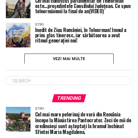
Cel mai cunoscut parlamentar de Teleorman
este…președintele Consiliului Județean. Ce spun
teleormănenii la final de an(VIDEO)
ȘTIRI
Inedit de Ziua României, în Teleorman! Imnul a
prins glas tineresc, iar sărbătoarea a avut
ritmul generației noi!
VEZI MAI MULTE
TRENDING
ȘTIRI
Cel mai mare pelerinaj de vară din România
începe la Mănăstirea Pantocrator. Zeci de mii de
credincioși sunt așteptați la hramul închinat
Sfintei Maria Magdalena.