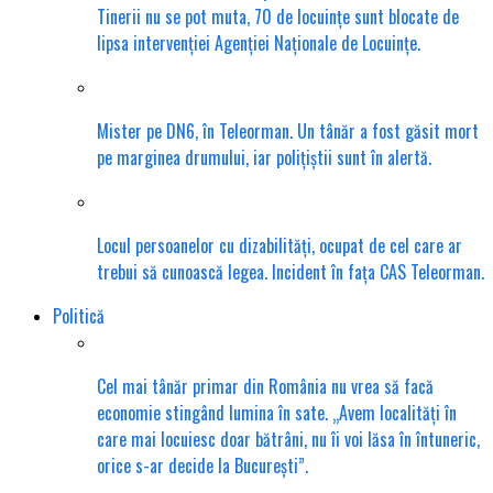
Tinerii nu se pot muta, 70 de locuințe sunt blocate de
lipsa intervenției Agenției Naționale de Locuințe.
Mister pe DN6, în Teleorman. Un tânăr a fost găsit mort
pe marginea drumului, iar polițiștii sunt în alertă.
Locul persoanelor cu dizabilități, ocupat de cel care ar
trebui să cunoască legea. Incident în fața CAS Teleorman.
Politică
Cel mai tânăr primar din România nu vrea să facă
economie stingând lumina în sate. „Avem localități în
care mai locuiesc doar bătrâni, nu îi voi lăsa în întuneric,
orice s-ar decide la București”.