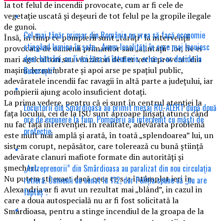
la tot felul de incendii provocate, cum ar fi cele de
vegetație uscată și deșeuri de tot felul pe la gropile ilegale
de gunoi.
Cel mai tânăr primar din România nu vrea să facă economie
Însă, în timp ce pompierii sunt „târâți” la intervenții
stingând lumina în sate. „Avem localități în care mai locuiesc
provocate de oamenii primarilor sau „alintații” lor, fie ei
doar bătrâni, nu îi voi lăsa în întuneric, orice s-ar decide la
mari agricultori sau vânzători de fier vechi provenit din
București”.
mașini dezmembrate și apoi arse pe spațiul public,
adevăratele incendii fac ravagii în altă parte a județului, iar
pompierii ajung acolo insuficient dotați.
La prima vedere, pentru că ei sunt în centrul atenției la
Locuitorii din Smârdioasa au primit mesaj RO-ALERT după două
fața locului, cei de la ISU sunt aproape linșați atunci când
ore de expunere la fum. Pompierii au intervenit cu măști de
nu fac față intervenției. În realitate, adevărata problemă
protecție.
este mult mai amplă și arată, în toată „splendoarea” lui, un
sistem corupt, nepăsător, care tolerează cu bună știință
adevărate clanuri mafiote formate din autorități și
„Antreprenorii” din Smârdioasa au paralizat din nou circulația
șmecheri.
Nu putem ști exact dacă ceea ce s-a întâmplat ieri în
rutieră. Oamenii au sunat la 112, dar Poliția spune că „nu are
Alexandria ar fi avut un rezultat mai „blând”, in cazul in
făptaș”.
care a doua autospecială nu ar fi fost solicitată la
Smârdioasa, pentru a stinge incendiul de la groapa de la