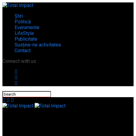
Știri
Politică
Evenimente
LifeStyle
Publicitate
Susține-ne activitatea
Contact
Connect with us
Total Impact
O casă și tot ce era pe lângă ea s-au făcut scrum în Alexandria!