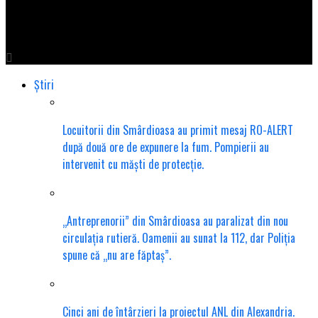
Pompierii erau plecați să stingă incendiul nesimțirii la
Smârdioasa/FOTO
Știri
Locuitorii din Smârdioasa au primit mesaj RO-ALERT
după două ore de expunere la fum. Pompierii au
intervenit cu măști de protecție.
„Antreprenorii” din Smârdioasa au paralizat din nou
circulația rutieră. Oamenii au sunat la 112, dar Poliția
spune că „nu are făptaș”.
Cinci ani de întârzieri la proiectul ANL din Alexandria.