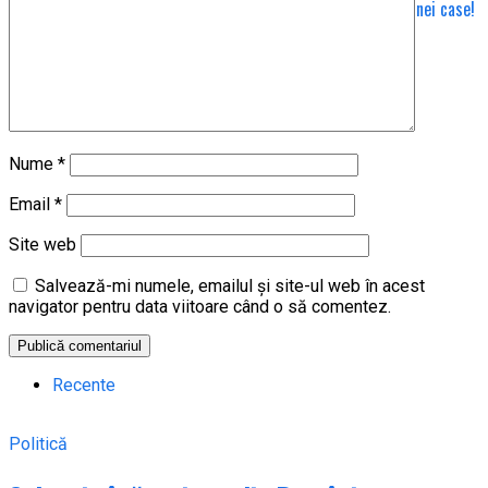
Tânăr de 16 ani prins sub zid, în timp ce lucra la demolarea unei case!
S-a solicitat elicopterul SMURD/FOTO
Nume
*
Email
*
Site web
Salvează-mi numele, emailul și site-ul web în acest
navigator pentru data viitoare când o să comentez.
Recente
Politică