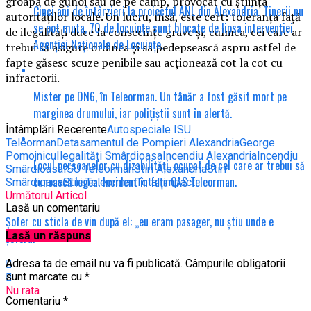
groapa de gunoi sau de pe câmp, provocat cu știința
Cinci ani de întârzieri la proiectul ANL din Alexandria. Tinerii nu
autorităților locale. Un lucru, însă, este cert: toleranța față
se pot muta, 70 de locuințe sunt blocate de lipsa intervenției
de ilegalități duce la consecințe grave și, culmea, cei care ar
Agenției Naționale de Locuințe.
trebui să asigure ordinea și sa pedepsească aspru astfel de
fapte găsesc scuze penibile sau acționează cot la cot cu
infractorii.
Mister pe DN6, în Teleorman. Un tânăr a fost găsit mort pe
marginea drumului, iar polițiștii sunt în alertă.
Întâmplări Recerente
Autospeciale ISU
Teleorman
Detasamentul de Pompieri Alexandria
George
Pomojnicu
Ilegalități Smârdioasa
Incendiu Alexandria
Incendiu
Locul persoanelor cu dizabilități, ocupat de cel care ar trebui să
Smârdioasa
ISU Teleorman
Stiri Alexandria
Stiri
cunoască legea. Incident în fața CAS Teleorman.
Smârdioasa
Stiri Teleorman
Total impact
Următorul Articol
Lasă un comentariu
Șofer cu sticla de vin după el: „eu eram pasager, nu știu unde e
Lasă un răspuns
șoferul”
Adresa ta de email nu va fi publicată.
Câmpurile obligatorii
sunt marcate cu
*
Nu rata
Comentariu
*