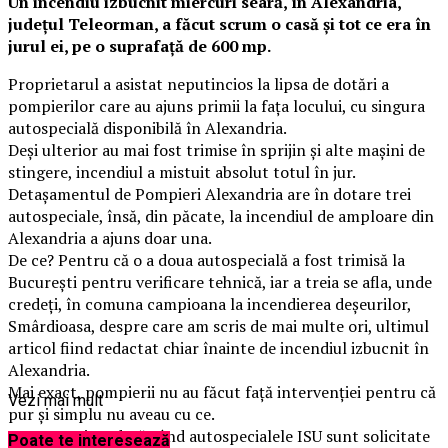
Un incendiu izbucnit miercuri seară, în Alexandria,
județul Teleorman, a făcut scrum o casă și tot ce era în
jurul ei, pe o suprafață de 600 mp.
Proprietarul a asistat neputincios la lipsa de dotări a
pompierilor care au ajuns primii la fața locului, cu singura
autospecială disponibilă în Alexandria.
Deși ulterior au mai fost trimise în sprijin și alte mașini de
stingere, incendiul a mistuit absolut totul în jur.
Detașamentul de Pompieri Alexandria are în dotare trei
autospeciale, însă, din păcate, la incendiul de amploare din
Alexandria a ajuns doar una.
De ce? Pentru că o a doua autospecială a fost trimisă la
București pentru verificare tehnică, iar a treia se afla, unde
credeți, în comuna campioana la incendierea deșeurilor,
Smârdioasa, despre care am scris de mai multe ori, ultimul
articol fiind redactat chiar înainte de incendiul izbucnit în
Alexandria.
Mai exact, pompierii nu au făcut față intervenției pentru că
Vezi mai mult
pur și simplu nu aveau cu ce.
Nu este prima dată când autospecialele ISU sunt solicitate
Poate te interesează