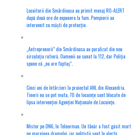
Locuitorii din Smârdioasa au primit mesaj RO-ALERT
după două ore de expunere la fum. Pompierii au
intervenit cu măști de protecție.
„Antreprenorii” din Smârdioasa au paralizat din nou
circulația rutieră. Oamenii au sunat la 112, dar Poliția
spune că „nu are făptaș”.
Cinci ani de întârzieri la proiectul ANL din Alexandria.
Tinerii nu se pot muta, 70 de locuințe sunt blocate de
lipsa intervenției Agenției Naționale de Locuințe.
Mister pe DN6, în Teleorman. Un tânăr a fost găsit mort
pe marginea drumului, iar polițiștii sunt în alertă.