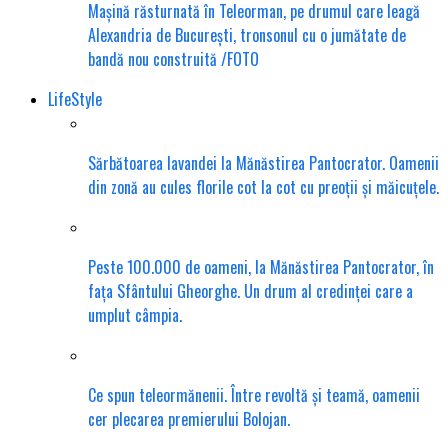
Mașină răsturnată în Teleorman, pe drumul care leagă
Alexandria de București, tronsonul cu o jumătate de
bandă nou construită /FOTO
LifeStyle
Sărbătoarea lavandei la Mănăstirea Pantocrator. Oamenii
din zonă au cules florile cot la cot cu preoții și măicuțele.
Peste 100.000 de oameni, la Mănăstirea Pantocrator, în
fața Sfântului Gheorghe. Un drum al credinței care a
umplut câmpia.
Ce spun teleormănenii. Între revoltă și teamă, oamenii
cer plecarea premierului Bolojan.