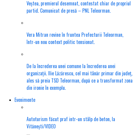
Veștea, premierul desemnat, contestat chiar de propriul
partid. Comunicat de presă – PNL Teleorman.
Vera Mitran revine în fruntea Prefecturii Teleorman,
într-un nou context politic tensionat.
De la încrederea unei comune la încrederea unei
organizații. Ilie Lăzărescu, cel mai tânăr primar din județ,
ales să preia TSD Teleorman, după ce a transformat zona
din ironie în exemplu.
Evenimente
Autoturism făcut praf intr-un stâlp de beton, la
Vitănești/VIDEO