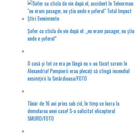
Șofer cu sticla de vin după el: „eu eram pasager, nu știu
unde e șoferul”
O casă și tot ce era pe lângă ea s-au făcut scrum în
Alexandria! Pompierii erau plecați să stingă incendiul
nesimțirii la Smârdioasa/FOTO
Tânăr de 16 ani prins sub zid, în timp ce lucra la
demolarea unei case! S-a solicitat elicopterul
SMURD/FOTO