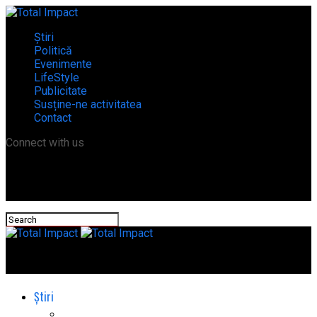
Știri
Politică
Evenimente
LifeStyle
Publicitate
Susține-ne activitatea
Contact
Connect with us
Total Impact
Știri