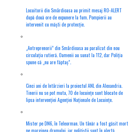
Locuitorii din Smârdioasa au primit mesaj RO-ALERT
după două ore de expunere la fum. Pompierii au
intervenit cu măști de protecție.
„Antreprenorii” din Smârdioasa au paralizat din nou
circulația rutieră. Oamenii au sunat la 112, dar Poliția
spune că „nu are făptaș”.
Cinci ani de întârzieri la proiectul ANL din Alexandria.
Tinerii nu se pot muta, 70 de locuințe sunt blocate de
lipsa intervenției Agenției Naționale de Locuințe.
Mister pe DN6, în Teleorman. Un tânăr a fost găsit mort
pe marginea drumului, iar polițiștii sunt în alertă.