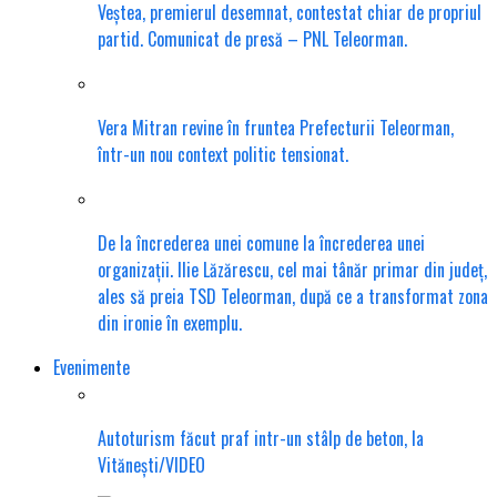
Veștea, premierul desemnat, contestat chiar de propriul
partid. Comunicat de presă – PNL Teleorman.
Vera Mitran revine în fruntea Prefecturii Teleorman,
într-un nou context politic tensionat.
De la încrederea unei comune la încrederea unei
organizații. Ilie Lăzărescu, cel mai tânăr primar din județ,
ales să preia TSD Teleorman, după ce a transformat zona
din ironie în exemplu.
Evenimente
Autoturism făcut praf intr-un stâlp de beton, la
Vitănești/VIDEO