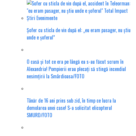
Șofer cu sticla de vin după el: „eu eram pasager, nu știu
unde e șoferul”
O casă și tot ce era pe lângă ea s-au făcut scrum în
Alexandria! Pompierii erau plecați să stingă incendiul
nesimțirii la Smârdioasa/FOTO
Tânăr de 16 ani prins sub zid, în timp ce lucra la
demolarea unei case! S-a solicitat elicopterul
SMURD/FOTO