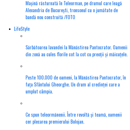
Mașină răsturnată în Teleorman, pe drumul care leagă
Alexandria de București, tronsonul cu o jumătate de
bandă nou construită /FOTO
LifeStyle
Sărbătoarea lavandei la Mănăstirea Pantocrator. Oamenii
din zonă au cules florile cot la cot cu preoții și măicuțele.
Peste 100.000 de oameni, la Mănăstirea Pantocrator, în
fața Sfântului Gheorghe. Un drum al credinței care a
umplut câmpia.
Ce spun teleormănenii. Între revoltă și teamă, oamenii
cer plecarea premierului Bolojan.