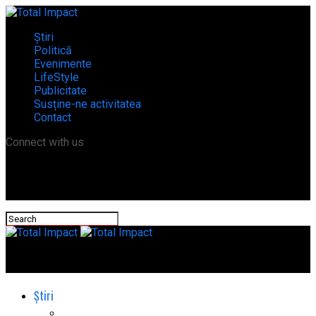
Știri
Politică
Evenimente
LifeStyle
Publicitate
Susține-ne activitatea
Contact
Connect with us
Total Impact
Știri