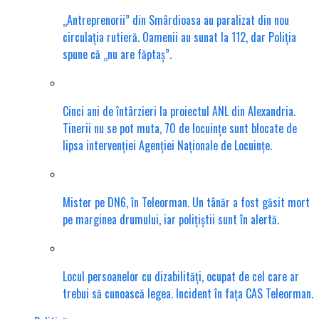
„Antreprenorii” din Smârdioasa au paralizat din nou
circulația rutieră. Oamenii au sunat la 112, dar Poliția
spune că „nu are făptaș”.
Cinci ani de întârzieri la proiectul ANL din Alexandria.
Tinerii nu se pot muta, 70 de locuințe sunt blocate de
lipsa intervenției Agenției Naționale de Locuințe.
Mister pe DN6, în Teleorman. Un tânăr a fost găsit mort
pe marginea drumului, iar polițiștii sunt în alertă.
Locul persoanelor cu dizabilități, ocupat de cel care ar
trebui să cunoască legea. Incident în fața CAS Teleorman.