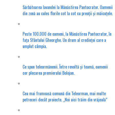
Sărbătoarea lavandei la Mănăstirea Pantocrator. Oamenii
din zonă au cules florile cot la cot cu preoții și măicuțele.
Peste 100.000 de oameni, la Mănăstirea Pantocrator, în
fața Sfântului Gheorghe. Un drum al credinței care a
umplut câmpia.
Ce spun teleormănenii. Între revoltă și teamă, oamenii
cer plecarea premierului Bolojan.
Cea mai frumoasă comună din Teleorman, mai multe
petreceri decât proiecte. „Noi aici trăim din vrăjeală”