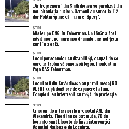
ȘTIRI
„Antreprenorii” din Smârdioasa au paralizat din
nou circulația rutieră. Oamenii au sunat la 112,
dar Poliția spune că „nu are făptaș”.
ȘTIRI
Mister pe DN6, în Teleorman. Un tânăr a fost
găsit mort pe marginea drumului, iar polițiștii
sunt în alertă.
ȘTIRI
Locul persoanelor cu dizabilități, ocupat de cel
care ar trebui să cunoască legea. Incident în
fața CAS Teleorman.
ȘTIRI
Locuitorii din Smârdioasa au primit mesaj RO-
ALERT după două ore de expunere la fum.
Pompierii au intervenit cu măști de protecție.
ȘTIRI
Cinci ani de întârzieri la proiectul ANL din
Alexandria. Tinerii nu se pot muta, 70 de
locuințe sunt blocate de lipsa intervenției
Agenției Naționale de Locuințe.