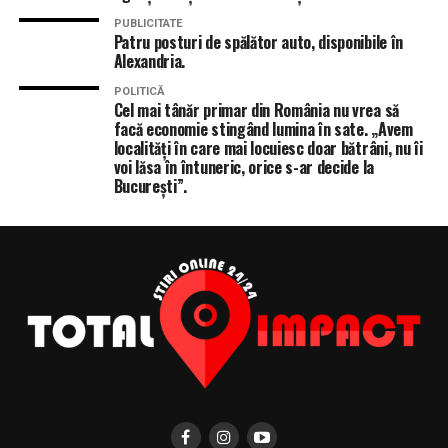
PUBLICITATE
Patru posturi de spălător auto, disponibile în
Alexandria.
POLITICĂ
Cel mai tânăr primar din România nu vrea să
facă economie stingând lumina în sate. „Avem
localități în care mai locuiesc doar bătrâni, nu îi
voi lăsa în întuneric, orice s-ar decide la
București”.