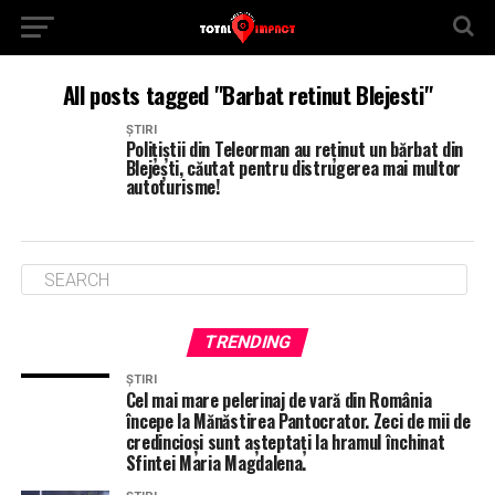
All posts tagged "Barbat retinut Blejesti"
ȘTIRI
Polițiștii din Teleorman au reținut un bărbat din
Blejești, căutat pentru distrugerea mai multor
autoturisme!
TRENDING
ȘTIRI
Cel mai mare pelerinaj de vară din România
începe la Mănăstirea Pantocrator. Zeci de mii de
credincioși sunt așteptați la hramul închinat
Sfintei Maria Magdalena.