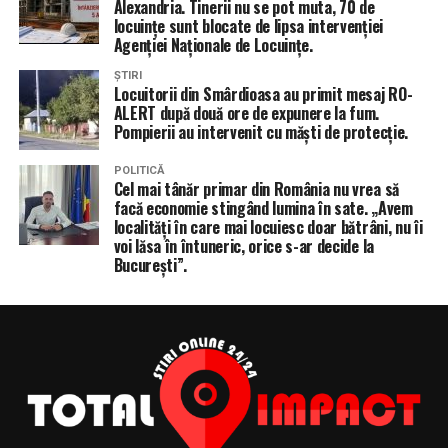
Alexandria. Tinerii nu se pot muta, 70 de
locuințe sunt blocate de lipsa intervenției
Agenției Naționale de Locuințe.
ȘTIRI
Locuitorii din Smârdioasa au primit mesaj RO-
ALERT după două ore de expunere la fum.
Pompierii au intervenit cu măști de protecție.
POLITICĂ
Cel mai tânăr primar din România nu vrea să
facă economie stingând lumina în sate. „Avem
localități în care mai locuiesc doar bătrâni, nu îi
voi lăsa în întuneric, orice s-ar decide la
București”.