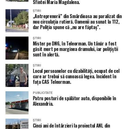
Sfintei Maria Magdalena.
ȘTIRI
„Antreprenorii” din Smârdioasa au paralizat din
nou circulația rutieră. Oamenii au sunat la 112,
dar Poliția spune că „nu are făptaș”.
ȘTIRI
Mister pe DN6, în Teleorman. Un tânăr a fost
găsit mort pe marginea drumului, iar polițiștii
sunt în alertă.
ȘTIRI
Locul persoanelor cu dizabilități, ocupat de cel
care ar trebui să cunoască legea. Incident în
fața CAS Teleorman.
PUBLICITATE
Patru posturi de spălător auto, disponibile în
Alexandria.
ȘTIRI
Cinci ani de întârzieri la proiectul ANL din