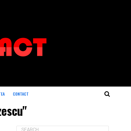
TEA
CONTACT
zescu"