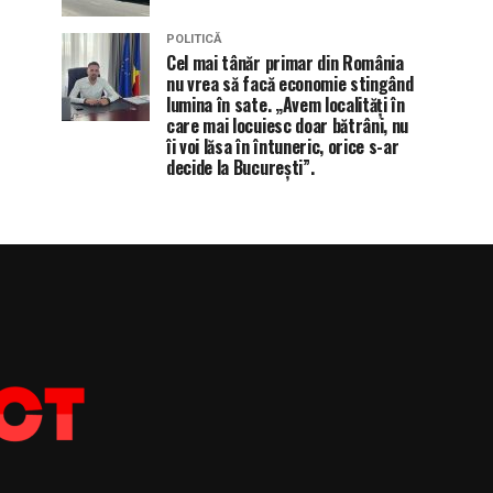
POLITICĂ
Cel mai tânăr primar din România
nu vrea să facă economie stingând
lumina în sate. „Avem localități în
care mai locuiesc doar bătrâni, nu
îi voi lăsa în întuneric, orice s-ar
decide la București”.