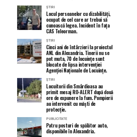
ȘTIRI
Locul persoanelor cu dizabilități,
ocupat de cel care ar trebui să
cunoască legea. Incident în fața
CAS Teleorman.
ȘTIRI
Cinci ani de întârzieri la proiectul
ANL din Alexandria. Tinerii nu se
pot muta, 70 de locuințe sunt
blocate de lipsa intervenției
Agenției Naționale de Locuințe.
ȘTIRI
Locuitorii din Smârdioasa au
primit mesaj RO-ALERT după două
ore de expunere la fum. Pompierii
au intervenit cu măști de
protecție.
PUBLICITATE
Patru posturi de spălător auto,
disponibile în Alexandria.