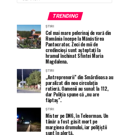
TRENDING
ȘTIRI
Cel mai mare pelerinaj de vară din
România începe la Mănăstirea
Pantocrator. Zeci de mii de
credincioși sunt așteptați la
hramul închinat Sfintei Maria
Magdalena.
ȘTIRI
„Antreprenorii” din Smârdioasa au
paralizat din nou circulația
rutieră. Oamenii au sunat la 112,
dar Poliția spune că „nu are
făptaș”.
ȘTIRI
Mister pe DN6, în Teleorman. Un
tânăr a fost găsit mort pe
marginea drumului, iar polițiștii
sunt în alertă.