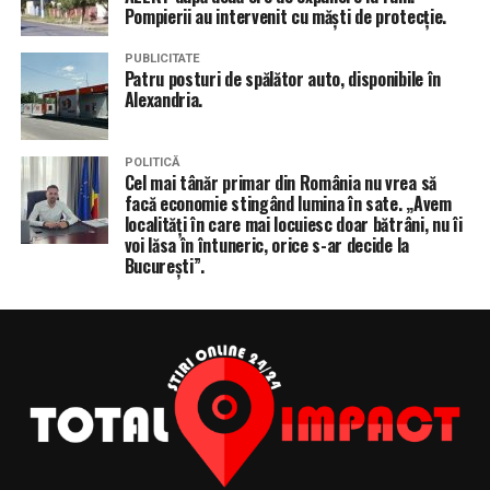
Pompierii au intervenit cu măști de protecție.
PUBLICITATE
Patru posturi de spălător auto, disponibile în
Alexandria.
POLITICĂ
Cel mai tânăr primar din România nu vrea să
facă economie stingând lumina în sate. „Avem
localități în care mai locuiesc doar bătrâni, nu îi
voi lăsa în întuneric, orice s-ar decide la
București”.