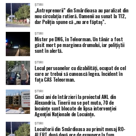
ȘTIRI
„Antreprenorii” din Smârdioasa au paralizat din
nou circulația rutieră. Oamenii au sunat la 112,
dar Poliția spune că „nu are făptaș”.
ȘTIRI
Mister pe DN6, în Teleorman. Un tânăr a fost
găsit mort pe marginea drumului, iar polițiștii
sunt în alertă.
ȘTIRI
Locul persoanelor cu dizabilități, ocupat de cel
care ar trebui să cunoască legea. Incident în
fața CAS Teleorman.
ȘTIRI
Cinci ani de întârzieri la proiectul ANL din
Alexandria. Tinerii nu se pot muta, 70 de
locuințe sunt blocate de lipsa intervenției
Agenției Naționale de Locuințe.
ȘTIRI
Locuitorii din Smârdioasa au primit mesaj RO-
ALERT după două ore de expunere la fum.