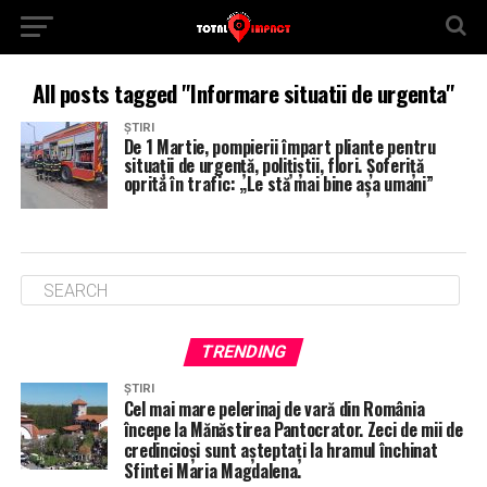
All posts tagged "Informare situatii de urgenta"
ȘTIRI
De 1 Martie, pompierii împart pliante pentru
situații de urgență, polițiștii, flori. Șoferiță
oprită în trafic: „Le stă mai bine așa umani”
TRENDING
ȘTIRI
Cel mai mare pelerinaj de vară din România
începe la Mănăstirea Pantocrator. Zeci de mii de
credincioși sunt așteptați la hramul închinat
Sfintei Maria Magdalena.