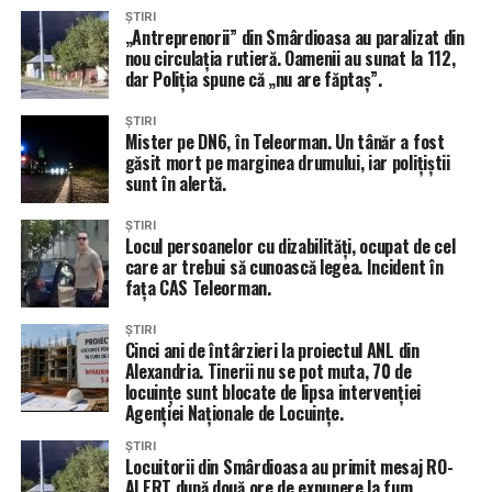
ȘTIRI
„Antreprenorii” din Smârdioasa au paralizat din
nou circulația rutieră. Oamenii au sunat la 112,
dar Poliția spune că „nu are făptaș”.
ȘTIRI
Mister pe DN6, în Teleorman. Un tânăr a fost
găsit mort pe marginea drumului, iar polițiștii
sunt în alertă.
ȘTIRI
Locul persoanelor cu dizabilități, ocupat de cel
care ar trebui să cunoască legea. Incident în
fața CAS Teleorman.
ȘTIRI
Cinci ani de întârzieri la proiectul ANL din
Alexandria. Tinerii nu se pot muta, 70 de
locuințe sunt blocate de lipsa intervenției
Agenției Naționale de Locuințe.
ȘTIRI
Locuitorii din Smârdioasa au primit mesaj RO-
ALERT după două ore de expunere la fum.