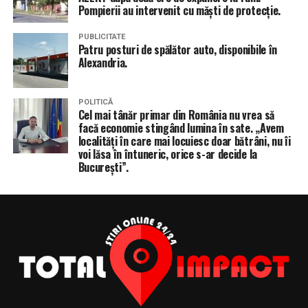
Pompierii au intervenit cu măști de protecție.
PUBLICITATE
Patru posturi de spălător auto, disponibile în
Alexandria.
POLITICĂ
Cel mai tânăr primar din România nu vrea să
facă economie stingând lumina în sate. „Avem
localități în care mai locuiesc doar bătrâni, nu îi
voi lăsa în întuneric, orice s-ar decide la
București”.