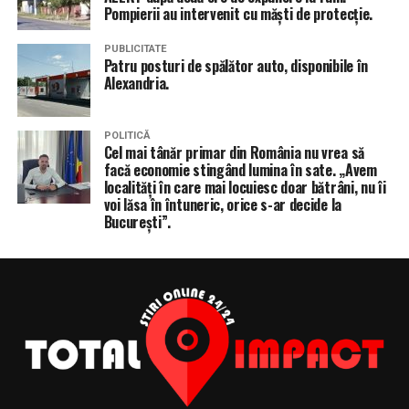
Pompierii au intervenit cu măști de protecție.
PUBLICITATE
Patru posturi de spălător auto, disponibile în
Alexandria.
POLITICĂ
Cel mai tânăr primar din România nu vrea să
facă economie stingând lumina în sate. „Avem
localități în care mai locuiesc doar bătrâni, nu îi
voi lăsa în întuneric, orice s-ar decide la
București”.