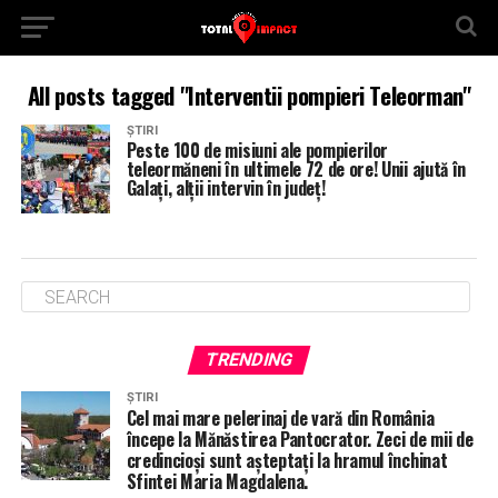
All posts tagged "Interventii pompieri Teleorman"
ȘTIRI
Peste 100 de misiuni ale pompierilor
teleormăneni în ultimele 72 de ore! Unii ajută în
Galați, alții intervin în județ!
TRENDING
ȘTIRI
Cel mai mare pelerinaj de vară din România
începe la Mănăstirea Pantocrator. Zeci de mii de
credincioși sunt așteptați la hramul închinat
Sfintei Maria Magdalena.