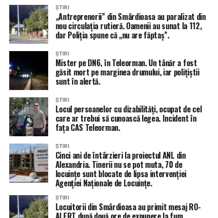
ȘTIRI
„Antreprenorii” din Smârdioasa au paralizat din
nou circulația rutieră. Oamenii au sunat la 112,
dar Poliția spune că „nu are făptaș”.
ȘTIRI
Mister pe DN6, în Teleorman. Un tânăr a fost
găsit mort pe marginea drumului, iar polițiștii
sunt în alertă.
ȘTIRI
Locul persoanelor cu dizabilități, ocupat de cel
care ar trebui să cunoască legea. Incident în
fața CAS Teleorman.
ȘTIRI
Cinci ani de întârzieri la proiectul ANL din
Alexandria. Tinerii nu se pot muta, 70 de
locuințe sunt blocate de lipsa intervenției
Agenției Naționale de Locuințe.
ȘTIRI
Locuitorii din Smârdioasa au primit mesaj RO-
ALERT după două ore de expunere la fum.