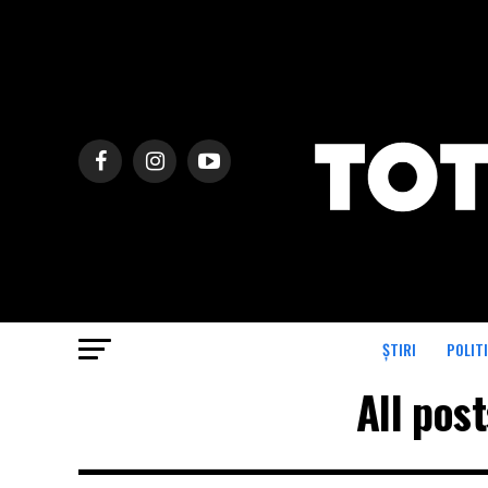
ȘTIRI
POLIT
All pos