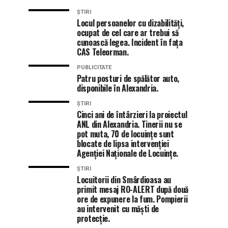
ȘTIRI
Locul persoanelor cu dizabilități,
ocupat de cel care ar trebui să
cunoască legea. Incident în fața
CAS Teleorman.
PUBLICITATE
Patru posturi de spălător auto,
disponibile în Alexandria.
ȘTIRI
Cinci ani de întârzieri la proiectul
ANL din Alexandria. Tinerii nu se
pot muta, 70 de locuințe sunt
blocate de lipsa intervenției
Agenției Naționale de Locuințe.
ȘTIRI
Locuitorii din Smârdioasa au
primit mesaj RO-ALERT după două
ore de expunere la fum. Pompierii
au intervenit cu măști de
protecție.