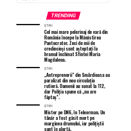
TRENDING
ȘTIRI
Cel mai mare pelerinaj de vară din
România începe la Mănăstirea
Pantocrator. Zeci de mii de
credincioși sunt așteptați la
hramul închinat Sfintei Maria
Magdalena.
ȘTIRI
„Antreprenorii” din Smârdioasa au
paralizat din nou circulația
rutieră. Oamenii au sunat la 112,
dar Poliția spune că „nu are
făptaș”.
ȘTIRI
Mister pe DN6, în Teleorman. Un
tânăr a fost găsit mort pe
marginea drumului, iar polițiștii
sunt în alertă.