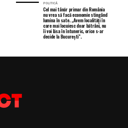
POLITICĂ
Cel mai tânăr primar din România
nu vrea să facă economie stingând
lumina în sate. „Avem localități în
care mai locuiesc doar bătrâni, nu
îi voi lăsa în întuneric, orice s-ar
decide la București”.