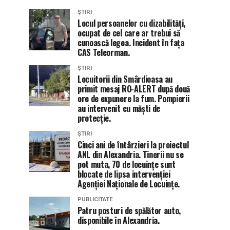
ȘTIRI
Locul persoanelor cu dizabilități,
ocupat de cel care ar trebui să
cunoască legea. Incident în fața
CAS Teleorman.
ȘTIRI
Locuitorii din Smârdioasa au
primit mesaj RO-ALERT după două
ore de expunere la fum. Pompierii
au intervenit cu măști de
protecție.
ȘTIRI
Cinci ani de întârzieri la proiectul
ANL din Alexandria. Tinerii nu se
pot muta, 70 de locuințe sunt
blocate de lipsa intervenției
Agenției Naționale de Locuințe.
PUBLICITATE
Patru posturi de spălător auto,
disponibile în Alexandria.