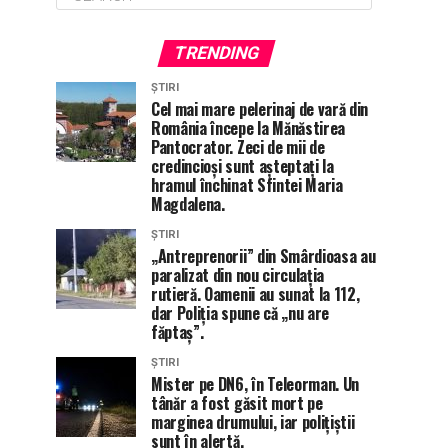
TRENDING
ȘTIRI
Cel mai mare pelerinaj de vară din
România începe la Mănăstirea
Pantocrator. Zeci de mii de
credincioși sunt așteptați la
hramul închinat Sfintei Maria
Magdalena.
ȘTIRI
„Antreprenorii” din Smârdioasa au
paralizat din nou circulația
rutieră. Oamenii au sunat la 112,
dar Poliția spune că „nu are
făptaș”.
ȘTIRI
Mister pe DN6, în Teleorman. Un
tânăr a fost găsit mort pe
marginea drumului, iar polițiștii
sunt în alertă.