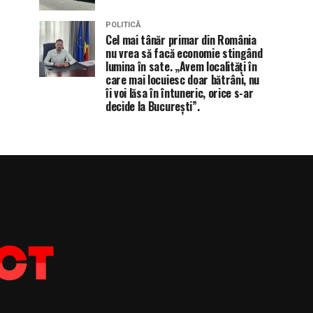
POLITICĂ
Cel mai tânăr primar din România
nu vrea să facă economie stingând
lumina în sate. „Avem localități în
care mai locuiesc doar bătrâni, nu
îi voi lăsa în întuneric, orice s-ar
decide la București”.