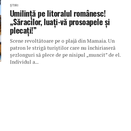
ȘTIRI
Umilință pe litoralul românesc!
„Săracilor, luați-vă prosoapele și
plecați!”
Scene revoltătoare pe o plajă din Mamaia. Un
patron le strigă turiștilor care nu închiriaseră
șezlonguri să plece de pe nisipul „muncit” de el.
Individul a...