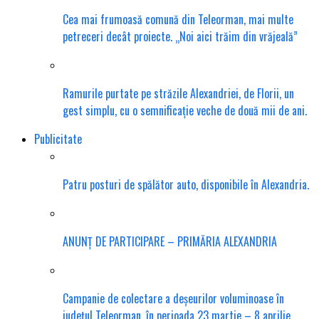
Cea mai frumoasă comună din Teleorman, mai multe
petreceri decât proiecte. „Noi aici trăim din vrăjeală”
Ramurile purtate pe străzile Alexandriei, de Florii, un
gest simplu, cu o semnificație veche de două mii de ani.
Publicitate
Patru posturi de spălător auto, disponibile în Alexandria.
ANUNȚ DE PARTICIPARE – PRIMĂRIA ALEXANDRIA
Campanie de colectare a deșeurilor voluminoase în
județul Teleorman, în perioada 23 martie – 8 aprilie