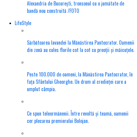
Alexandria de București, tronsonul cu o jumătate de
bandă nou construită /FOTO
LifeStyle
Sărbătoarea lavandei la Mănăstirea Pantocrator. Oamenii
din zonă au cules florile cot la cot cu preoții și măicuțele.
Peste 100.000 de oameni, la Mănăstirea Pantocrator, în
fața Sfântului Gheorghe. Un drum al credinței care a
umplut câmpia.
Ce spun teleormănenii. Între revoltă și teamă, oamenii
cer plecarea premierului Bolojan.