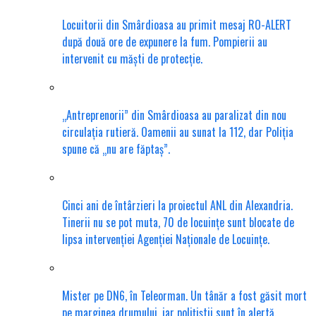
Locuitorii din Smârdioasa au primit mesaj RO-ALERT
după două ore de expunere la fum. Pompierii au
intervenit cu măști de protecție.
„Antreprenorii” din Smârdioasa au paralizat din nou
circulația rutieră. Oamenii au sunat la 112, dar Poliția
spune că „nu are făptaș”.
Cinci ani de întârzieri la proiectul ANL din Alexandria.
Tinerii nu se pot muta, 70 de locuințe sunt blocate de
lipsa intervenției Agenției Naționale de Locuințe.
Mister pe DN6, în Teleorman. Un tânăr a fost găsit mort
pe marginea drumului, iar polițiștii sunt în alertă.