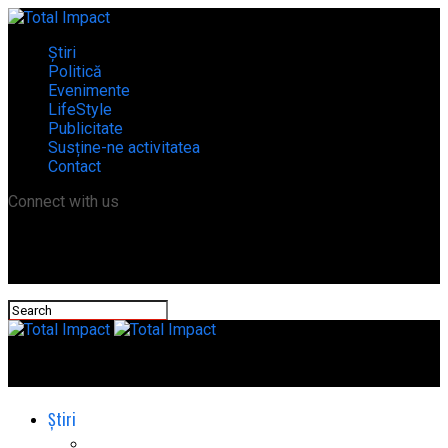
Știri
Politică
Evenimente
LifeStyle
Publicitate
Susține-ne activitatea
Contact
Connect with us
Total Impact
Știri