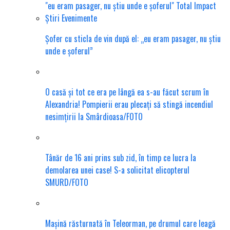
Șofer cu sticla de vin după el: „eu eram pasager, nu știu
unde e șoferul”
O casă și tot ce era pe lângă ea s-au făcut scrum în
Alexandria! Pompierii erau plecați să stingă incendiul
nesimțirii la Smârdioasa/FOTO
Tânăr de 16 ani prins sub zid, în timp ce lucra la
demolarea unei case! S-a solicitat elicopterul
SMURD/FOTO
Mașină răsturnată în Teleorman, pe drumul care leagă