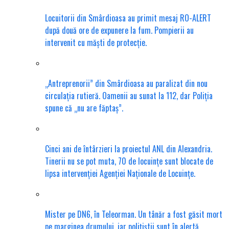
Locuitorii din Smârdioasa au primit mesaj RO-ALERT
după două ore de expunere la fum. Pompierii au
intervenit cu măști de protecție.
„Antreprenorii” din Smârdioasa au paralizat din nou
circulația rutieră. Oamenii au sunat la 112, dar Poliția
spune că „nu are făptaș”.
Cinci ani de întârzieri la proiectul ANL din Alexandria.
Tinerii nu se pot muta, 70 de locuințe sunt blocate de
lipsa intervenției Agenției Naționale de Locuințe.
Mister pe DN6, în Teleorman. Un tânăr a fost găsit mort
pe marginea drumului, iar polițiștii sunt în alertă.