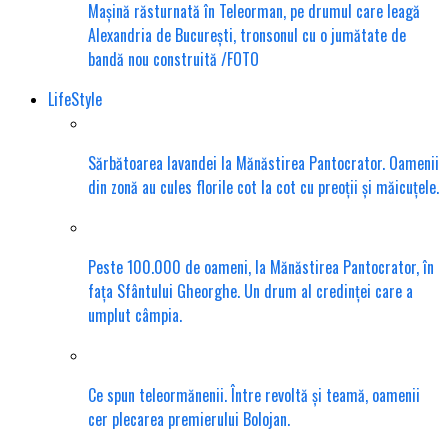
Mașină răsturnată în Teleorman, pe drumul care leagă
Alexandria de București, tronsonul cu o jumătate de
bandă nou construită /FOTO
LifeStyle
Sărbătoarea lavandei la Mănăstirea Pantocrator. Oamenii
din zonă au cules florile cot la cot cu preoții și măicuțele.
Peste 100.000 de oameni, la Mănăstirea Pantocrator, în
fața Sfântului Gheorghe. Un drum al credinței care a
umplut câmpia.
Ce spun teleormănenii. Între revoltă și teamă, oamenii
cer plecarea premierului Bolojan.