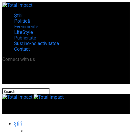
Știri
Politică
Evenimente
LifeStyle
Publicitate
Susține-ne activitatea
Contact
Connect with us
Total Impact
Știri