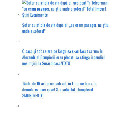
Șofer cu sticla de vin după el: „eu eram pasager, nu știu
unde e șoferul”
O casă și tot ce era pe lângă ea s-au făcut scrum în
Alexandria! Pompierii erau plecați să stingă incendiul
nesimțirii la Smârdioasa/FOTO
Tânăr de 16 ani prins sub zid, în timp ce lucra la
demolarea unei case! S-a solicitat elicopterul
SMURD/FOTO