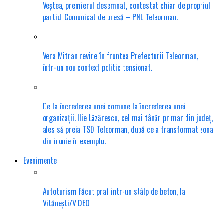
Veștea, premierul desemnat, contestat chiar de propriul
partid. Comunicat de presă – PNL Teleorman.
Vera Mitran revine în fruntea Prefecturii Teleorman,
într-un nou context politic tensionat.
De la încrederea unei comune la încrederea unei
organizații. Ilie Lăzărescu, cel mai tânăr primar din județ,
ales să preia TSD Teleorman, după ce a transformat zona
din ironie în exemplu.
Evenimente
Autoturism făcut praf intr-un stâlp de beton, la
Vitănești/VIDEO