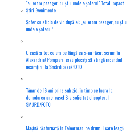
Șofer cu sticla de vin după el: „eu eram pasager, nu știu
unde e șoferul”
O casă și tot ce era pe lângă ea s-au făcut scrum în
Alexandria! Pompierii erau plecați să stingă incendiul
nesimțirii la Smârdioasa/FOTO
Tânăr de 16 ani prins sub zid, în timp ce lucra la
demolarea unei case! S-a solicitat elicopterul
SMURD/FOTO
Mașină răsturnată în Teleorman, pe drumul care leagă