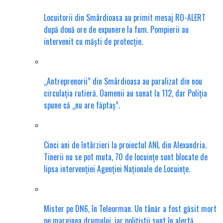
Locuitorii din Smârdioasa au primit mesaj RO-ALERT
după două ore de expunere la fum. Pompierii au
intervenit cu măști de protecție.
„Antreprenorii” din Smârdioasa au paralizat din nou
circulația rutieră. Oamenii au sunat la 112, dar Poliția
spune că „nu are făptaș”.
Cinci ani de întârzieri la proiectul ANL din Alexandria.
Tinerii nu se pot muta, 70 de locuințe sunt blocate de
lipsa intervenției Agenției Naționale de Locuințe.
Mister pe DN6, în Teleorman. Un tânăr a fost găsit mort
pe marginea drumului, iar polițiștii sunt în alertă.