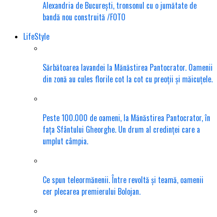
Alexandria de București, tronsonul cu o jumătate de
bandă nou construită /FOTO
LifeStyle
Sărbătoarea lavandei la Mănăstirea Pantocrator. Oamenii
din zonă au cules florile cot la cot cu preoții și măicuțele.
Peste 100.000 de oameni, la Mănăstirea Pantocrator, în
fața Sfântului Gheorghe. Un drum al credinței care a
umplut câmpia.
Ce spun teleormănenii. Între revoltă și teamă, oamenii
cer plecarea premierului Bolojan.