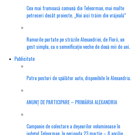
Cea mai frumoasă comună din Teleorman, mai multe
petreceri decât proiecte. „Noi aici trăim din vrăjeală”
Ramurile purtate pe străzile Alexandriei, de Florii, un
gest simplu, cu o semnificație veche de două mii de ani.
Publicitate
Patru posturi de spălător auto, disponibile în Alexandria.
ANUNȚ DE PARTICIPARE – PRIMĂRIA ALEXANDRIA
Campanie de colectare a deșeurilor voluminoase în
județul Teleorman, în perioada 23 martie – 8 aprilie