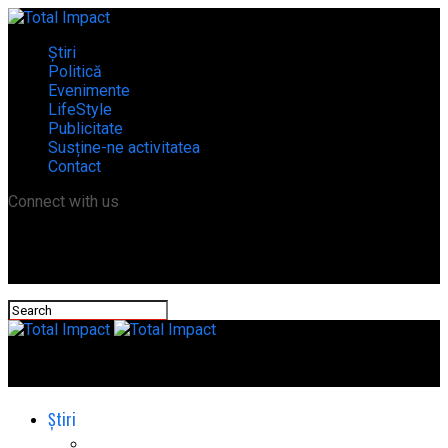
Știri
Politică
Evenimente
LifeStyle
Publicitate
Susține-ne activitatea
Contact
Connect with us
Total Impact
Știri