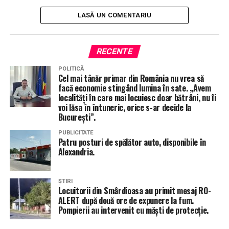
LASĂ UN COMENTARIU
RECENTE
POLITICĂ
Cel mai tânăr primar din România nu vrea să
facă economie stingând lumina în sate. „Avem
localități în care mai locuiesc doar bătrâni, nu îi
voi lăsa în întuneric, orice s-ar decide la
București”.
PUBLICITATE
Patru posturi de spălător auto, disponibile în
Alexandria.
ȘTIRI
Locuitorii din Smârdioasa au primit mesaj RO-
ALERT după două ore de expunere la fum.
Pompierii au intervenit cu măști de protecție.