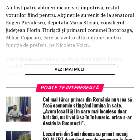
Au fost patru abțineri niciun vot împotrivă, restul
voturilor fiind pentru. Abținerile au venit de la senatorul
Eugen Pîrvulescu, deputata Maria Stoian, consilierul
județean Florin Titirișcă și primarul comunei Botoroaga,
Mihail Cojocaru, care au avut o altă opțiune pentru
funcția de prefect, pe Nicoleta Voicu.
După demisia actualului prefect, Haralambie Epure,
candidat pentru funcția de primar al municipiului
VEZI MAI MULT
Alexandria, prin Hotărâre de Guvern, acesta va fi
înlocuit de Vera Mitran, care va prelua funcția cu o
POATE TE INTERESEAZĂ
provocare majoră: organizarea alegerilor în județul
Teleorman, cu tot ce implică această responsabilitate.
Cel mai tânăr primar din România nu vrea să
facă economie stingând lumina în sate.
„Avem localități în care mai locuiesc doar
bătrâni, nu îi voi lăsa în întuneric, orice s-ar
ÎNTÂMPLĂRI RECERENTE
HARALAMBIE EPURE
decide la București”.
PNL TELEORMAN
PREFECT TELEORMAN
STIRI ALEXANDRIA
STIRI TELEORMAN
TOTAL IMPACT
VERA MITRAN
Locuitorii din Smârdioasa au primit mesaj
RO-ALERT după două ore de expunere la fum.