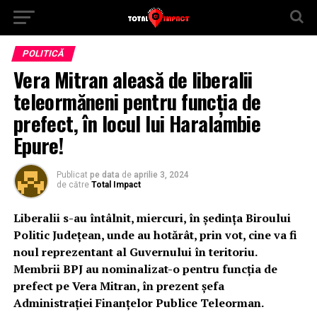
POLITICĂ
Vera Mitran aleasă de liberalii
teleormăneni pentru funcția de
prefect, în locul lui Haralambie
Epure!
Publicat
pe data
de
aprilie 3, 2024
de către
Total Impact
Liberalii s-au întâlnit, miercuri, în ședința Biroului
Politic Județean, unde au hotărât, prin vot, cine va fi
noul reprezentant al Guvernului în teritoriu.
Membrii BPJ au nominalizat-o pentru funcția de
prefect pe Vera Mitran, în prezent șefa
Administrației Finanțelor Publice Teleorman.