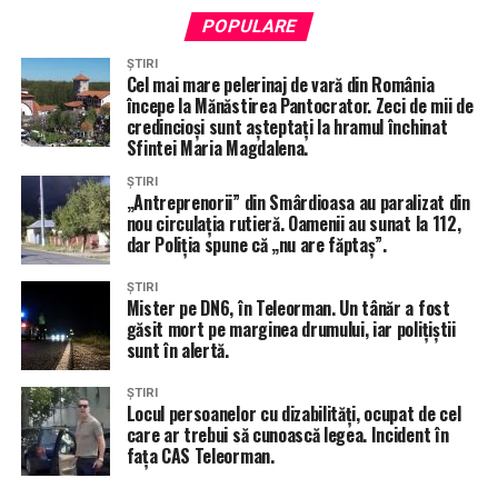
POPULARE
ȘTIRI
Cel mai mare pelerinaj de vară din România
începe la Mănăstirea Pantocrator. Zeci de mii de
credincioși sunt așteptați la hramul închinat
Sfintei Maria Magdalena.
ȘTIRI
„Antreprenorii” din Smârdioasa au paralizat din
nou circulația rutieră. Oamenii au sunat la 112,
dar Poliția spune că „nu are făptaș”.
ȘTIRI
Mister pe DN6, în Teleorman. Un tânăr a fost
găsit mort pe marginea drumului, iar polițiștii
sunt în alertă.
ȘTIRI
Locul persoanelor cu dizabilități, ocupat de cel
care ar trebui să cunoască legea. Incident în
fața CAS Teleorman.