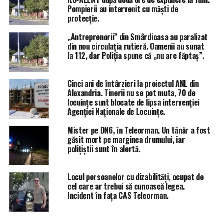
URMĂTORUL ARTICOL
Pompierii au intervenit cu măști de
Candidatul liberal pentru Primăria Bogdana, susținere
protecție.
impresionantă în lupta electorală! Toată comuna vrea
schimbare/VIDEO
„Antreprenorii” din Smârdioasa au paralizat
din nou circulația rutieră. Oamenii au sunat
NU RATA
la 112, dar Poliția spune că „nu are făptaș”.
Primul Congres al partidului Forța Dreptei în Teleorman!
Discursuri în versuri și critici la adresa
guvernanților/VIDEO
Cinci ani de întârzieri la proiectul ANL din
Alexandria. Tinerii nu se pot muta, 70 de
locuințe sunt blocate de lipsa intervenției
Agenției Naționale de Locuințe.
Mister pe DN6, în Teleorman. Un tânăr a fost
găsit mort pe marginea drumului, iar
polițiștii sunt în alertă.
Locul persoanelor cu dizabilități, ocupat de
cel care ar trebui să cunoască legea.
Incident în fața CAS Teleorman.