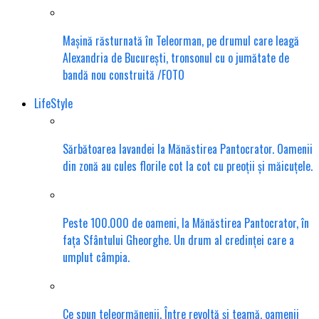
Mașină răsturnată în Teleorman, pe drumul care leagă
Alexandria de București, tronsonul cu o jumătate de
bandă nou construită /FOTO
LifeStyle
Sărbătoarea lavandei la Mănăstirea Pantocrator. Oamenii
din zonă au cules florile cot la cot cu preoții și măicuțele.
Peste 100.000 de oameni, la Mănăstirea Pantocrator, în
fața Sfântului Gheorghe. Un drum al credinței care a
umplut câmpia.
Ce spun teleormănenii. Între revoltă și teamă, oamenii