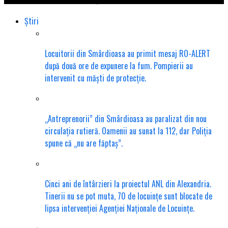
Știri
Locuitorii din Smârdioasa au primit mesaj RO-ALERT
după două ore de expunere la fum. Pompierii au
intervenit cu măști de protecție.
„Antreprenorii” din Smârdioasa au paralizat din nou
circulația rutieră. Oamenii au sunat la 112, dar Poliția
spune că „nu are făptaș”.
Cinci ani de întârzieri la proiectul ANL din Alexandria.
Tinerii nu se pot muta, 70 de locuințe sunt blocate de
lipsa intervenției Agenției Naționale de Locuințe.