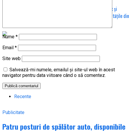
SURSE: Deșeuri din Dolj, aduse la Mavrodin de mașinile Iridex și
suspiciuni privind manipularea greutății la facturare în localitățile din
Teleorman!
Nume
*
Email
*
Site web
Salvează-mi numele, emailul și site-ul web în acest
navigator pentru data viitoare când o să comentez.
Recente
Publicitate
Patru posturi de spălător auto, disponibile