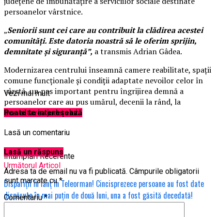
județene de îmbunătățire a serviciilor sociale destinate
persoanelor vârstnice.
„
Seniorii sunt cei care au contribuit la clădirea acestei
comunități. Este datoria noastră să le oferim sprijin,
demnitate și siguranță”,
a transmis Adrian Gâdea.
Modernizarea centrului înseamnă camere reabilitate, spații
comune funcționale și condiții adaptate nevoilor celor în
vârstă, un pas important pentru îngrijirea demnă a
Vezi mai mult
persoanelor care au pus umărul, decenii la rând, la
dezvoltarea județului.
Poate te interesează
Lasă un comentariu
Lasă un răspuns
Întâmplări Recerente
Următorul Articol
Adresa ta de email nu va fi publicată.
Câmpurile obligatorii
sunt marcate cu
*
Dispariții în lanț în Teleorman! Cincisprezece persoane au fost date
dispărute în mai puțin de două luni, una a fost găsită decedată!
Comentariu
*
Nu rata