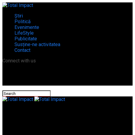
Știri
Politică
Evenimente
LifeStyle
Publicitate
Susține-ne activitatea
Contact
Connect with us
Total Impact
Condiții moderne pentru bătrânii din Furculești! centrul pentru
vârstnici a fost reabilitat și modernizat!