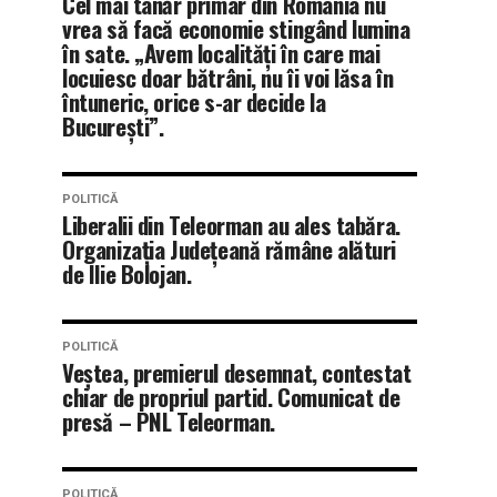
Cel mai tânăr primar din România nu
vrea să facă economie stingând lumina
în sate. „Avem localități în care mai
locuiesc doar bătrâni, nu îi voi lăsa în
întuneric, orice s-ar decide la
București”.
POLITICĂ
Liberalii din Teleorman au ales tabăra.
Organizația Județeană rămâne alături
de Ilie Bolojan.
POLITICĂ
Veștea, premierul desemnat, contestat
chiar de propriul partid. Comunicat de
presă – PNL Teleorman.
POLITICĂ