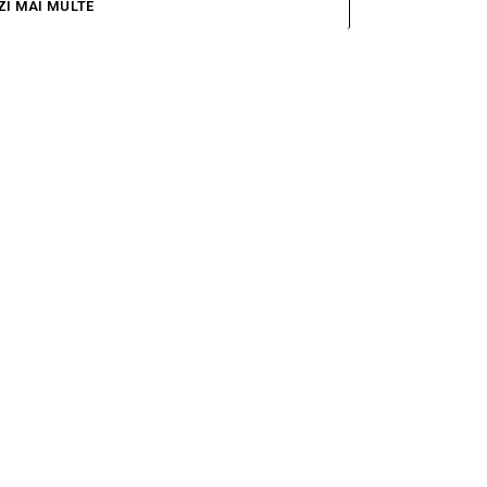
măria
ZI MAI MULTE
spart
ul
timp ce
în altă
i, în noaptea de vineri spre
ni, însă...