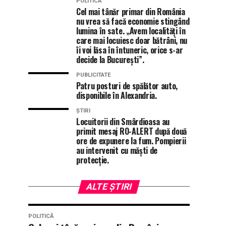
POLITICĂ
Cel mai tânăr primar din România
nu vrea să facă economie stingând
lumina în sate. „Avem localități în
care mai locuiesc doar bătrâni, nu
îi voi lăsa în întuneric, orice s-ar
decide la București”.
PUBLICITATE
Patru posturi de spălător auto,
disponibile în Alexandria.
ȘTIRI
Locuitorii din Smârdioasa au
primit mesaj RO-ALERT după două
ore de expunere la fum. Pompierii
au intervenit cu măști de
protecție.
ALTE ȘTIRI
POLITICĂ