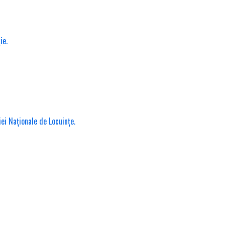
ie.
iei Naționale de Locuințe.