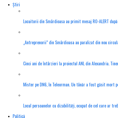
Știri
Locuitorii din Smârdioasa au primit mesaj RO-ALERT după d
„Antreprenorii” din Smârdioasa au paralizat din nou circula
Cinci ani de întârzieri la proiectul ANL din Alexandria. Tin
Mister pe DN6, în Teleorman. Un tânăr a fost găsit mort pe 
Locul persoanelor cu dizabilități, ocupat de cel care ar tr
Politică