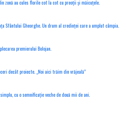
 zonă au cules florile cot la cot cu preoții și măicuțele.
ața Sfântului Gheorghe. Un drum al credinței care a umplut câmpia.
 plecarea premierului Bolojan.
ri decât proiecte. „Noi aici trăim din vrăjeală”
 simplu, cu o semnificație veche de două mii de ani.