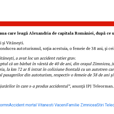
ua care leagă Alexandria de capitala României, după ce un
 și Vitănești.
onducea autoturismul, soția acestuia, o femeie de 38 ani, și cei 
itănești, a avut loc un accident rutier grav.
it faptul că un bărbat în vârstă de 40 de ani, din orașul Zimnic
ia, la km 72 ar fi intrat în coliziune frontală cu un autotren ca
 pasagerilor din autoturism, respectiv o femeie de 38 de ani și 3
jurărilor în care s-a produs accidentul”
, anunță IPJ Teleorman.
eormn
Accident mortal Vitanesti Vaceni
Familie Zimnicea
Stiri Tel