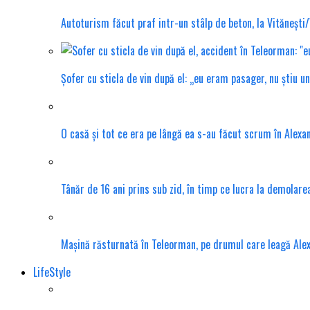
Autoturism făcut praf intr-un stâlp de beton, la Vitănești
Șofer cu sticla de vin după el: „eu eram pasager, nu știu u
O casă și tot ce era pe lângă ea s-au făcut scrum în Alexa
Tânăr de 16 ani prins sub zid, în timp ce lucra la demolar
Mașină răsturnată în Teleorman, pe drumul care leagă Ale
LifeStyle