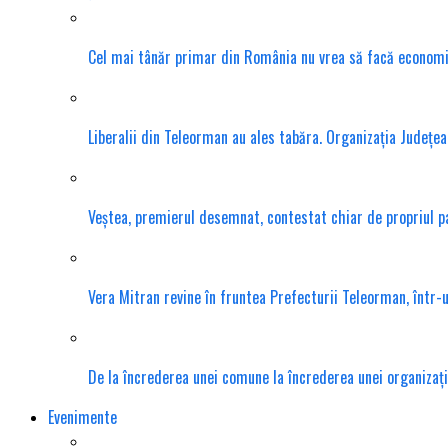
Cel mai tânăr primar din România nu vrea să facă economie s
Liberalii din Teleorman au ales tabăra. Organizația Județea
Veștea, premierul desemnat, contestat chiar de propriul 
Vera Mitran revine în fruntea Prefecturii Teleorman, într-u
De la încrederea unei comune la încrederea unei organizații
Evenimente