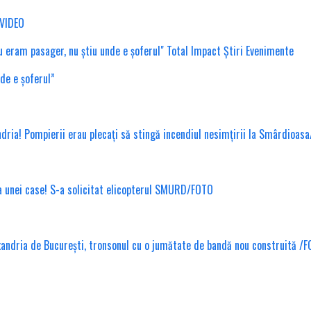
/VIDEO
nde e șoferul”
ndria! Pompierii erau plecați să stingă incendiul nesimțirii la Smârdioas
ea unei case! S-a solicitat elicopterul SMURD/FOTO
xandria de București, tronsonul cu o jumătate de bandă nou construită /