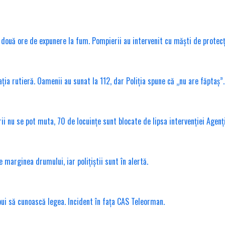
ouă ore de expunere la fum. Pompierii au intervenit cu măști de protecț
ția rutieră. Oamenii au sunat la 112, dar Poliția spune că „nu are făptaș”.
erii nu se pot muta, 70 de locuințe sunt blocate de lipsa intervenției Agenț
marginea drumului, iar polițiștii sunt în alertă.
ebui să cunoască legea. Incident în fața CAS Teleorman.