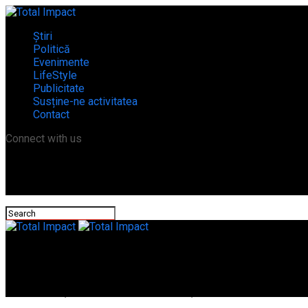
Știri
Politică
Evenimente
LifeStyle
Publicitate
Susține-ne activitatea
Contact
Connect with us
Total Impact
Tragedie pe șoseaua Alexandria-București! O familie întreagă din