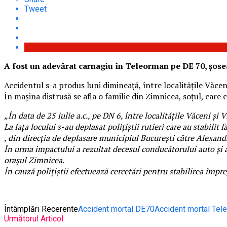
Tweet
A fost un adevărat carnagiu în Teleorman pe DE 70, șosea
Accidentul s-a produs luni dimineață, între localitățile Văceni
În mașina distrusă se afla o familie din Zimnicea, soțul, care c
„În data de 25 iulie a.c., pe DN 6, între localitățile Văceni și V
La fața locului s-au deplasat polițiștii rutieri care au stabil
, din direcția de deplasare municipiul București către Alexandr
În urma impactului a rezultat decesul conducătorului auto și al
orașul Zimnicea.
În cauză polițiștii efectuează cercetări pentru stabilirea împre
Întâmplări Recerente
Accident mortal DE70
Accident mortal Tel
Următorul Articol