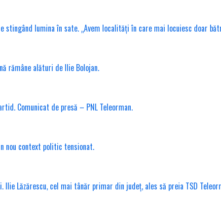
tingând lumina în sate. „Avem localități în care mai locuiesc doar bătrâni
nă rămâne alături de Ilie Bolojan.
partid. Comunicat de presă – PNL Teleorman.
n nou context politic tensionat.
. Ilie Lăzărescu, cel mai tânăr primar din județ, ales să preia TSD Teleo