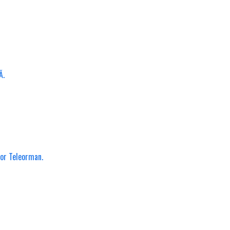
Ă.
lor Teleorman.