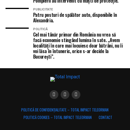
Pompierii au intervenit cu măști de protecție.
PUBLICITATE
Patru posturi de spălător auto, disponibile în
Alexandria.
POLITICĂ
Cel mai tânăr primar din România nu vrea să
facă economie stingând lumina în sate. „Avem
localități în care mai locuiesc doar bătrâni, nu îi
voi lăsa în întuneric, orice s-ar decide la
București”.
POLITICĂ DE CONFIDENȚIALITATE – TOTAL IMPACT TELEORMAN
POLITICĂ COOKIES – TOTAL IMPACT TELEORMAN
CONTACT