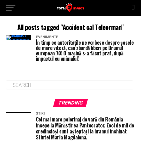
All posts tagged "Accident cal Teleorman"
EVENIMENTE
În timp ce autoritățile ne vorbesc despre șosele
de mare viteză, caii zburdă liberi pe Drumul
european 70! O mașină s-a făcut praf, după
impactul cu animalul!
TRENDING
ȘTIRI
Cel mai mare pelerinaj de vară din România
începe la Mănăstirea Pantocrator. Zeci de mii de
credincioși sunt așteptați la hramul închinat
Sfintei Maria Magdalena.