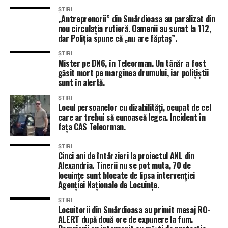
ȘTIRI
„Antreprenorii” din Smârdioasa au paralizat din
nou circulația rutieră. Oamenii au sunat la 112,
dar Poliția spune că „nu are făptaș”.
ȘTIRI
Mister pe DN6, în Teleorman. Un tânăr a fost
găsit mort pe marginea drumului, iar polițiștii
sunt în alertă.
ȘTIRI
Locul persoanelor cu dizabilități, ocupat de cel
care ar trebui să cunoască legea. Incident în
fața CAS Teleorman.
ȘTIRI
Cinci ani de întârzieri la proiectul ANL din
Alexandria. Tinerii nu se pot muta, 70 de
locuințe sunt blocate de lipsa intervenției
Agenției Naționale de Locuințe.
ȘTIRI
Locuitorii din Smârdioasa au primit mesaj RO-
ALERT după două ore de expunere la fum.