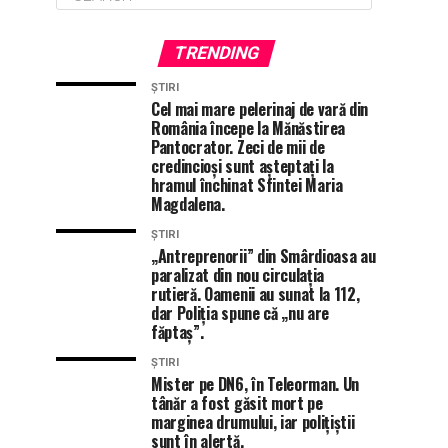
TRENDING
ȘTIRI
Cel mai mare pelerinaj de vară din
România începe la Mănăstirea
Pantocrator. Zeci de mii de
credincioși sunt așteptați la
hramul închinat Sfintei Maria
Magdalena.
ȘTIRI
„Antreprenorii” din Smârdioasa au
paralizat din nou circulația
rutieră. Oamenii au sunat la 112,
dar Poliția spune că „nu are
făptaș”.
ȘTIRI
Mister pe DN6, în Teleorman. Un
tânăr a fost găsit mort pe
marginea drumului, iar polițiștii
sunt în alertă.