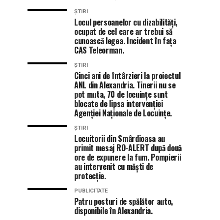
ȘTIRI
Locul persoanelor cu dizabilități,
ocupat de cel care ar trebui să
cunoască legea. Incident în fața
CAS Teleorman.
ȘTIRI
Cinci ani de întârzieri la proiectul
ANL din Alexandria. Tinerii nu se
pot muta, 70 de locuințe sunt
blocate de lipsa intervenției
Agenției Naționale de Locuințe.
ȘTIRI
Locuitorii din Smârdioasa au
primit mesaj RO-ALERT după două
ore de expunere la fum. Pompierii
au intervenit cu măști de
protecție.
PUBLICITATE
Patru posturi de spălător auto,
disponibile în Alexandria.