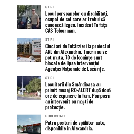
ȘTIRI
Locul persoanelor cu dizabilități,
ocupat de cel care ar trebui să
cunoască legea. Incident în fața
CAS Teleorman.
ȘTIRI
Cinci ani de întârzieri la proiectul
ANL din Alexandria. Tinerii nu se
pot muta, 70 de locuințe sunt
blocate de lipsa intervenției
Agenției Naționale de Locuințe.
ȘTIRI
Locuitorii din Smârdioasa au
primit mesaj RO-ALERT după două
ore de expunere la fum. Pompierii
au intervenit cu măști de
protecție.
PUBLICITATE
Patru posturi de spălător auto,
disponibile în Alexandria.