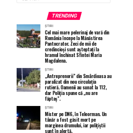
TRENDING
ȘTIRI
Cel mai mare pelerinaj de vară din
România începe la Mănăstirea
Pantocrator. Zeci de mii de
credincioși sunt așteptați la
hramul închinat Sfintei Maria
Magdalena.
ȘTIRI
„Antreprenorii” din Smârdioasa au
paralizat din nou circulația
rutieră. Oamenii au sunat la 112,
dar Poliția spune că „nu are
făptaș”.
ȘTIRI
Mister pe DN6, în Teleorman. Un
tânăr a fost găsit mort pe
marginea drumului, iar polițiștii
sunt în alertă.