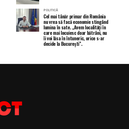
POLITICĂ
Cel mai tânăr primar din România
nu vrea să facă economie stingând
lumina în sate. „Avem localități în
care mai locuiesc doar bătrâni, nu
îi voi lăsa în întuneric, orice s-ar
decide la București”.