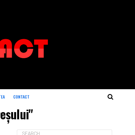
TEA
CONTACT
reșului"