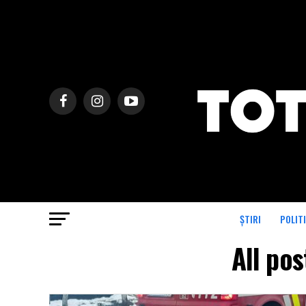
ȘTIRI
POLIT
All pos