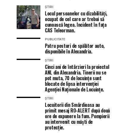
ȘTIRI
Locul persoanelor cu dizabilități,
ocupat de cel care ar trebui să
cunoască legea. Incident în fața
CAS Teleorman.
PUBLICITATE
Patru posturi de spălător auto,
disponibile în Alexandria.
ȘTIRI
Cinci ani de întârzieri la proiectul
ANL din Alexandria. Tinerii nu se
pot muta, 70 de locuințe sunt
blocate de lipsa intervenției
Agenției Naționale de Locuințe.
ȘTIRI
Locuitorii din Smârdioasa au
primit mesaj RO-ALERT după două
ore de expunere la fum. Pompierii
au intervenit cu măști de
protecție.