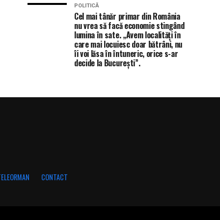
POLITICĂ
Cel mai tânăr primar din România
nu vrea să facă economie stingând
lumina în sate. „Avem localități în
care mai locuiesc doar bătrâni, nu
îi voi lăsa în întuneric, orice s-ar
decide la București”.
 TELEORMAN
CONTACT