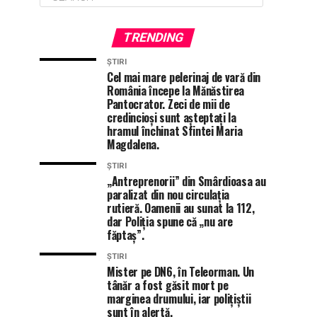
TRENDING
ȘTIRI
Cel mai mare pelerinaj de vară din
România începe la Mănăstirea
Pantocrator. Zeci de mii de
credincioși sunt așteptați la
hramul închinat Sfintei Maria
Magdalena.
ȘTIRI
„Antreprenorii” din Smârdioasa au
paralizat din nou circulația
rutieră. Oamenii au sunat la 112,
dar Poliția spune că „nu are
făptaș”.
ȘTIRI
Mister pe DN6, în Teleorman. Un
tânăr a fost găsit mort pe
marginea drumului, iar polițiștii
sunt în alertă.