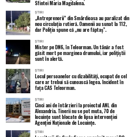
Sfintei Maria Magdalena.
ȘTIRI
„Antreprenorii” din Smârdioasa au paralizat din
nou circulația rutieră. Oamenii au sunat la 112,
dar Poliția spune că „nu are făptaș”.
ȘTIRI
Mister pe DN6, în Teleorman. Un tânăr a fost
găsit mort pe marginea drumului, iar polițiștii
sunt în alertă.
ȘTIRI
Locul persoanelor cu dizabilități, ocupat de cel
care ar trebui să cunoască legea. Incident în
fața CAS Teleorman.
ȘTIRI
Cinci ani de întârzieri la proiectul ANL din
Alexandria. Tinerii nu se pot muta, 70 de
locuințe sunt blocate de lipsa intervenției
Agenției Naționale de Locuințe.
ȘTIRI