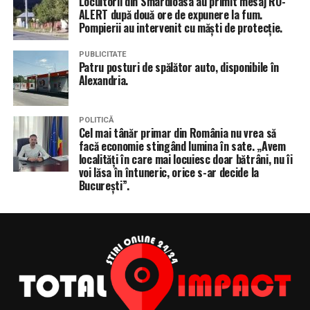
Locuitorii din Smârdioasa au primit mesaj RO-
ALERT după două ore de expunere la fum.
Pompierii au intervenit cu măști de protecție.
PUBLICITATE
Patru posturi de spălător auto, disponibile în
Alexandria.
POLITICĂ
Cel mai tânăr primar din România nu vrea să
facă economie stingând lumina în sate. „Avem
localități în care mai locuiesc doar bătrâni, nu îi
voi lăsa în întuneric, orice s-ar decide la
București”.