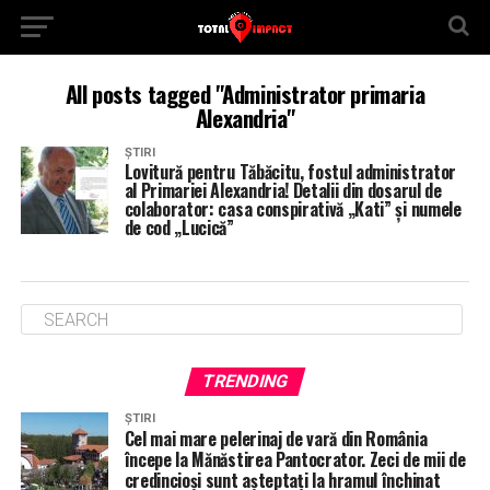
All posts tagged "Administrator primaria
Alexandria"
ȘTIRI
Lovitură pentru Tăbăcitu, fostul administrator
al Primariei Alexandria! Detalii din dosarul de
colaborator: casa conspirativă „Kati” și numele
de cod „Lucică”
TRENDING
ȘTIRI
Cel mai mare pelerinaj de vară din România
începe la Mănăstirea Pantocrator. Zeci de mii de
credincioși sunt așteptați la hramul închinat