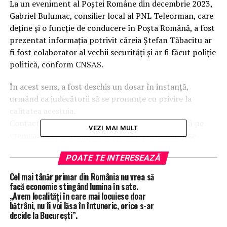
La un eveniment al Poștei Române din decembrie 2023,
Gabriel Bulumac, consilier local al PNL Teleorman, care
deține și o funcție de conducere în Poșta Română, a fost
prezentat informația potrivit căreia Ștefan Tăbacitu ar
fi fost colaborator al vechii securități și ar fi făcut poliție
politică, conform CNSAS.
În acest sens, a fost deschis un dosar în instanță,
urmând ca judecătorii să se pronunțe cu privire la
calitatea acestuia.
Contactat telefonic, Ștefan Tăbăcitu ne-a spus că pe
VEZI MAI MULT
vremea aceea era angajat la Hotelul Partidului și se
ocupa de delegații străine, motiv pentru care era obligat
POATE TE INTERESEAZĂ
de lege să ducă pașapoartele cetățenilor din altă țară la
reprezentanții securității de atunci. Nimic altceva.
Cel mai tânăr primar din România nu vrea să
Între timp, au apărut noi informații care vor fi depuse la
facă economie stingând lumina în sate.
„Avem localități în care mai locuiesc doar
dosarul cauzei, potrivit cărora Ștefan Tăbăcitu nu ar fi
bătrâni, nu îi voi lăsa în întuneric, orice s-ar
fost doar „obligat de lege” să colaboreze prin prisma
decide la București”.
serviciului, ci ar fi făcut asta de bună voie, într-un