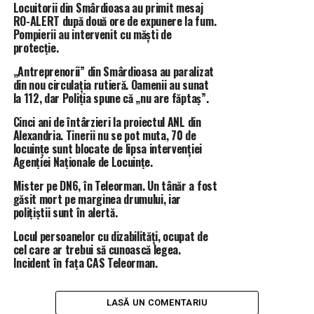
Locuitorii din Smârdioasa au primit mesaj
context separat.
RO-ALERT după două ore de expunere la fum.
Potrivit arhivelor, Ștefan Tăbăcitu și-a pus la dispoziție
Pompierii au intervenit cu măști de
locuința de atunci pe post de casă conspirativă,
protecție.
menționată în documente cu numele de „
Kati/Katy”
,
„Antreprenorii” din Smârdioasa au paralizat
iar numele său conspirativ era „
Lucică
„.
din nou circulația rutieră. Oamenii au sunat
„
Așa cum rezultă și din cuprinsul notei de constatare
la 112, dar Poliția spune că „nu are făptaș”.
nr. DI/1610/18.10.2021, domnul TĂBĂCITU Ștefan
Cinci ani de întârzieri la proiectul ANL din
figurează în calitate de casă gazdă de întâlniri în
Alexandria. Tinerii nu se pot muta, 70 de
dosarul nr. R 187209 – titular TĂBĂCITU Ştefan (cotă
locuințe sunt blocate de lipsa intervenției
C.N.S.A.S.). De asemenea, tot din nota de constatare
Agenției Naționale de Locuințe.
menţionată mai sus rezultă că domnul TĂBĂCITU
Mister pe DN6, în Teleorman. Un tânăr a fost
Ştefan a întocmit olograf și semnat indescifrabil, un
găsit mort pe marginea drumului, iar
angajament datat din 21.05.1980 (dosar nr. R 187209,
polițiștii sunt în alertă.
vol. 1,fila 9).
Numele conspirativ de casă gazdă de
Locul persoanelor cu dizabilități, ocupat de
întâlnire: „KATI / „KATY”, perioada: 1980-1984. De
cel care ar trebui să cunoască legea.
asemenea, acesta figurează, conform notei de
Incident în fața CAS Teleorman.
constatare, cu numele conspirativ de colaborator
„LUCICĂ”,
perioada: 1984-1989, nume sub care a
LASĂ UN COMENTARIU
furnizat infomatți către Securitate, ce au fost