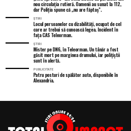
Tăbăcitu s-a autosuspendat din orice funcție politică
nou circulația rutieră. Oamenii au sunat la 112,
deținută în PSD Teleorman.
dar Poliția spune că „nu are făptaș”.
După pronunțarea instantei, dacă va fi găsit vinovat,
ȘTIRI
Tăbăcitu va fi nevoit să răspundă și în fața organelor de
Locul persoanelor cu dizabilități, ocupat de cel
cercetare penală pentru fals în declarații, deoarece
care ar trebui să cunoască legea. Incident în
fața CAS Teleorman.
atunci când a obținut funcția publică ocupată ani buni la
Primăria Alexandria, a declarat pe propria răspundere
ȘTIRI
Mister pe DN6, în Teleorman. Un tânăr a fost
că nu a fost colaborator al securității.
găsit mort pe marginea drumului, iar polițiștii
sunt în alertă.
PUBLICITATE
ÎNTÂMPLĂRI RECERENTE
Patru posturi de spălător auto, disponibile în
ADMINISTRATOR PRIMARIA ALEXANDRIA
CNSAS
Alexandria.
COLABORATOR SECURITATE
POLITIE POLITICA TELEORMAN
STEFAN TABACITU
STIRI ALEXANDRIA
STIRI TELEORMAN
TOTAL IMPACT
URMĂTORUL ARTICOL
Mașină în flăcări după ce a ieșit de pe șosea! Doi bărbați
au ajuns la spital/FOTO
NU RATA
Încă un incident pe șoselele din Teleorman! Autoturism