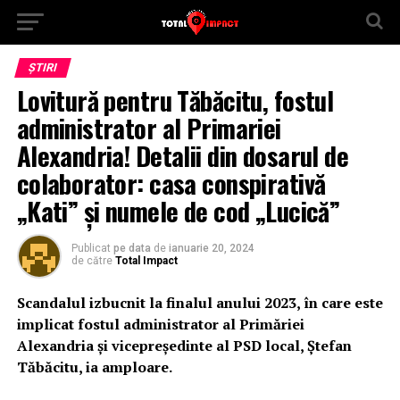
ȘTIRI
Lovitură pentru Tăbăcitu, fostul
administrator al Primariei
Alexandria! Detalii din dosarul de
colaborator: casa conspirativă
„Kati” și numele de cod „Lucică”
Publicat
pe data
de
ianuarie 20, 2024
de către
Total Impact
Scandalul izbucnit la finalul anului 2023, în care este
implicat fostul administrator al Primăriei
Alexandria și vicepreședinte al PSD local, Ștefan
Tăbăcitu, ia amploare.