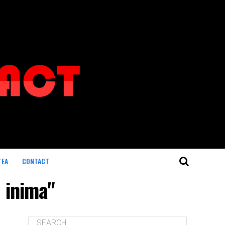
TEA
CONTACT
o inima"