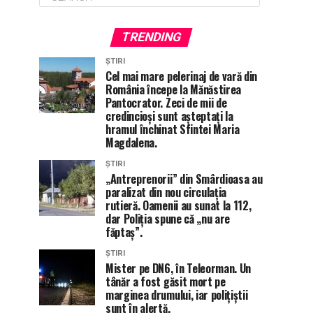
TRENDING
ȘTIRI
Cel mai mare pelerinaj de vară din
România începe la Mănăstirea
Pantocrator. Zeci de mii de
credincioși sunt așteptați la
hramul închinat Sfintei Maria
Magdalena.
ȘTIRI
„Antreprenorii” din Smârdioasa au
paralizat din nou circulația
rutieră. Oamenii au sunat la 112,
dar Poliția spune că „nu are
făptaș”.
ȘTIRI
Mister pe DN6, în Teleorman. Un
tânăr a fost găsit mort pe
marginea drumului, iar polițiștii
sunt în alertă.