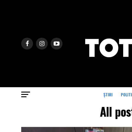
ȘTIRI
POLIT
All pos