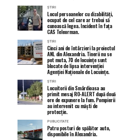
ȘTIRI
Locul persoanelor cu dizabilități,
ocupat de cel care ar trebui să
cunoască legea. Incident în fața
CAS Teleorman.
ȘTIRI
Cinci ani de întârzieri la proiectul
ANL din Alexandria. Tinerii nu se
pot muta, 70 de locuințe sunt
blocate de lipsa intervenției
Agenției Naționale de Locuințe.
ȘTIRI
Locuitorii din Smârdioasa au
primit mesaj RO-ALERT după două
ore de expunere la fum. Pompierii
au intervenit cu măști de
protecție.
PUBLICITATE
Patru posturi de spălător auto,
disponibile în Alexandria.