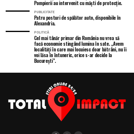
Pompierii au intervenit cu măști de protecție.
PUBLICITATE
Patru posturi de spălător auto, disponibile în
Alexandria.
POLITICĂ
Cel mai tânăr primar din România nu vrea să
facă economie stingând lumina în sate. „Avem
localități în care mai locuiesc doar bătrâni, nu îi
voi lăsa în întuneric, orice s-ar decide la
București”.