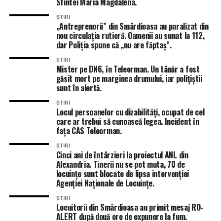
Sfintei Maria Magdalena.
ȘTIRI
„Antreprenorii” din Smârdioasa au paralizat din
nou circulația rutieră. Oamenii au sunat la 112,
dar Poliția spune că „nu are făptaș”.
ȘTIRI
Mister pe DN6, în Teleorman. Un tânăr a fost
găsit mort pe marginea drumului, iar polițiștii
sunt în alertă.
ȘTIRI
Locul persoanelor cu dizabilități, ocupat de cel
care ar trebui să cunoască legea. Incident în
fața CAS Teleorman.
ȘTIRI
Cinci ani de întârzieri la proiectul ANL din
Alexandria. Tinerii nu se pot muta, 70 de
locuințe sunt blocate de lipsa intervenției
Agenției Naționale de Locuințe.
ȘTIRI
Locuitorii din Smârdioasa au primit mesaj RO-
ALERT după două ore de expunere la fum.