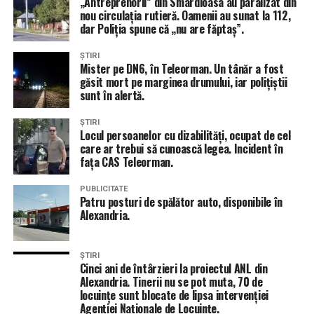
„Antreprenorii” din Smârdioasa au paralizat din
nou circulația rutieră. Oamenii au sunat la 112,
dar Poliția spune că „nu are făptaș”.
ȘTIRI
Mister pe DN6, în Teleorman. Un tânăr a fost
găsit mort pe marginea drumului, iar polițiștii
sunt în alertă.
ȘTIRI
Locul persoanelor cu dizabilități, ocupat de cel
care ar trebui să cunoască legea. Incident în
fața CAS Teleorman.
PUBLICITATE
Patru posturi de spălător auto, disponibile în
Alexandria.
ȘTIRI
Cinci ani de întârzieri la proiectul ANL din
Alexandria. Tinerii nu se pot muta, 70 de
locuințe sunt blocate de lipsa intervenției
Agenției Naționale de Locuințe.