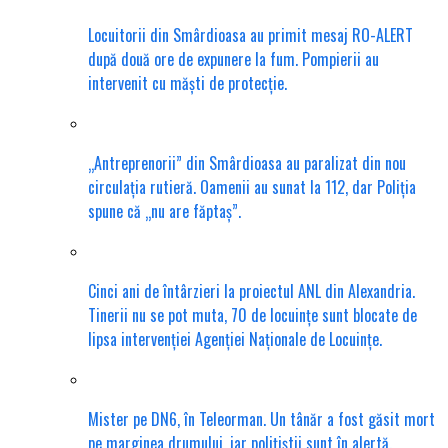
Locuitorii din Smârdioasa au primit mesaj RO-ALERT
după două ore de expunere la fum. Pompierii au
intervenit cu măști de protecție.
„Antreprenorii” din Smârdioasa au paralizat din nou
circulația rutieră. Oamenii au sunat la 112, dar Poliția
spune că „nu are făptaș”.
Cinci ani de întârzieri la proiectul ANL din Alexandria.
Tinerii nu se pot muta, 70 de locuințe sunt blocate de
lipsa intervenției Agenției Naționale de Locuințe.
Mister pe DN6, în Teleorman. Un tânăr a fost găsit mort
pe marginea drumului, iar polițiștii sunt în alertă.