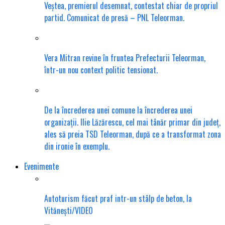
Veștea, premierul desemnat, contestat chiar de propriul
partid. Comunicat de presă – PNL Teleorman.
Vera Mitran revine în fruntea Prefecturii Teleorman,
într-un nou context politic tensionat.
De la încrederea unei comune la încrederea unei
organizații. Ilie Lăzărescu, cel mai tânăr primar din județ,
ales să preia TSD Teleorman, după ce a transformat zona
din ironie în exemplu.
Evenimente
Autoturism făcut praf intr-un stâlp de beton, la
Vitănești/VIDEO