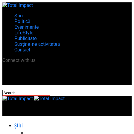
Știri
Politică
Evenimente
LifeStyle
Publicitate
Susține-ne activitatea
Contact
Connect with us
Total Impact
Știri