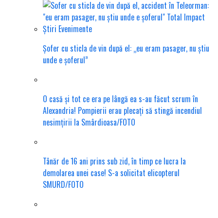
Șofer cu sticla de vin după el: „eu eram pasager, nu știu
unde e șoferul”
O casă și tot ce era pe lângă ea s-au făcut scrum în
Alexandria! Pompierii erau plecați să stingă incendiul
nesimțirii la Smârdioasa/FOTO
Tânăr de 16 ani prins sub zid, în timp ce lucra la
demolarea unei case! S-a solicitat elicopterul
SMURD/FOTO