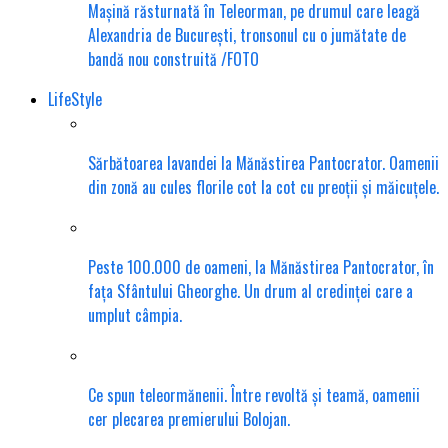
Mașină răsturnată în Teleorman, pe drumul care leagă
Alexandria de București, tronsonul cu o jumătate de
bandă nou construită /FOTO
LifeStyle
Sărbătoarea lavandei la Mănăstirea Pantocrator. Oamenii
din zonă au cules florile cot la cot cu preoții și măicuțele.
Peste 100.000 de oameni, la Mănăstirea Pantocrator, în
fața Sfântului Gheorghe. Un drum al credinței care a
umplut câmpia.
Ce spun teleormănenii. Între revoltă și teamă, oamenii
cer plecarea premierului Bolojan.