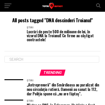
All posts tagged "DNA descinderi Troianul"
ȘTIRI
Lucrări de peste 500 de milioane de lei, în
vizorul DNA la Troianul! Ce firme au câștigat
contractele!
TRENDING
ȘTIRI
„Antreprenorii” din Smârdioasa au paralizat din
nou circulația rutieră. Oamenii au sunat la 112,
dar Poliția spune că „nu are făptaș”.
ȘTIRI