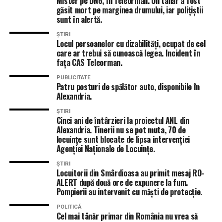
Mister pe DN6, în Teleorman. Un tânăr a fost
găsit mort pe marginea drumului, iar polițiștii
sunt în alertă.
ȘTIRI
Locul persoanelor cu dizabilități, ocupat de cel
care ar trebui să cunoască legea. Incident în
fața CAS Teleorman.
PUBLICITATE
Patru posturi de spălător auto, disponibile în
Alexandria.
ȘTIRI
Cinci ani de întârzieri la proiectul ANL din
Alexandria. Tinerii nu se pot muta, 70 de
locuințe sunt blocate de lipsa intervenției
Agenției Naționale de Locuințe.
ȘTIRI
Locuitorii din Smârdioasa au primit mesaj RO-
ALERT după două ore de expunere la fum.
Pompierii au intervenit cu măști de protecție.
POLITICĂ
Cel mai tânăr primar din România nu vrea să