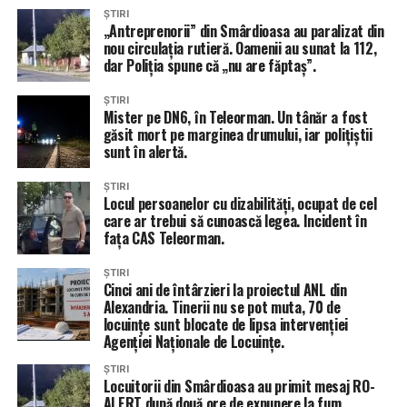
ȘTIRI
„Antreprenorii” din Smârdioasa au paralizat din
nou circulația rutieră. Oamenii au sunat la 112,
dar Poliția spune că „nu are făptaș”.
ȘTIRI
Mister pe DN6, în Teleorman. Un tânăr a fost
găsit mort pe marginea drumului, iar polițiștii
sunt în alertă.
ȘTIRI
Locul persoanelor cu dizabilități, ocupat de cel
care ar trebui să cunoască legea. Incident în
fața CAS Teleorman.
ȘTIRI
Cinci ani de întârzieri la proiectul ANL din
Alexandria. Tinerii nu se pot muta, 70 de
locuințe sunt blocate de lipsa intervenției
Agenției Naționale de Locuințe.
ȘTIRI
Locuitorii din Smârdioasa au primit mesaj RO-
ALERT după două ore de expunere la fum.