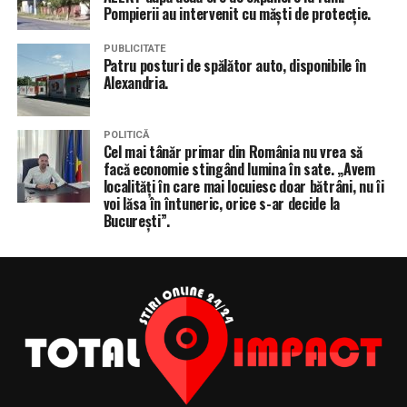
Pompierii au intervenit cu măști de protecție.
PUBLICITATE
Patru posturi de spălător auto, disponibile în
Alexandria.
POLITICĂ
Cel mai tânăr primar din România nu vrea să
facă economie stingând lumina în sate. „Avem
localități în care mai locuiesc doar bătrâni, nu îi
voi lăsa în întuneric, orice s-ar decide la
București”.