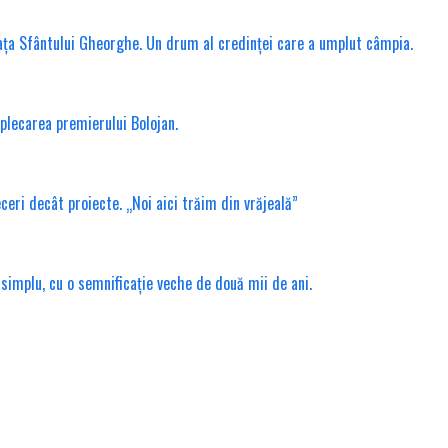
ața Sfântului Gheorghe. Un drum al credinței care a umplut câmpia.
 plecarea premierului Bolojan.
ri decât proiecte. „Noi aici trăim din vrăjeală”
 simplu, cu o semnificație veche de două mii de ani.