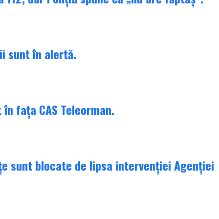
i sunt în alertă.
t în fața CAS Teleorman.
țe sunt blocate de lipsa intervenției Agenției