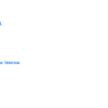
Ă.
lor Teleorman.