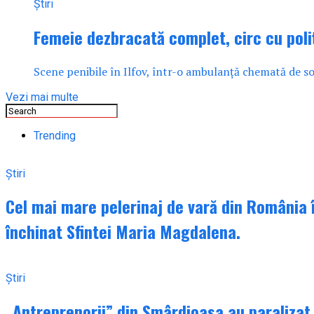
Știri
Femeie dezbracată complet, circ cu poliț
Scene penibile în Ilfov, într-o ambulanță chemată de so
Vezi mai multe
Trending
Știri
Cel mai mare pelerinaj de vară din România î
închinat Sfintei Maria Magdalena.
Știri
„Antreprenorii” din Smârdioasa au paralizat d