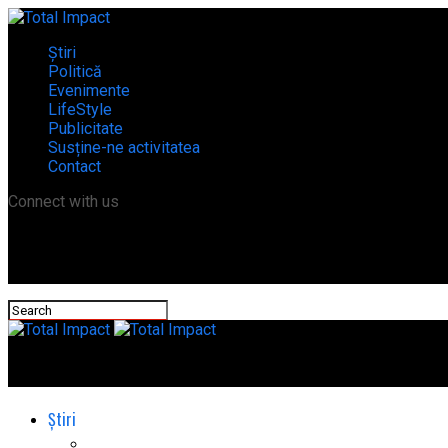
Știri
Politică
Evenimente
LifeStyle
Publicitate
Susține-ne activitatea
Contact
Connect with us
Total Impact
Știri