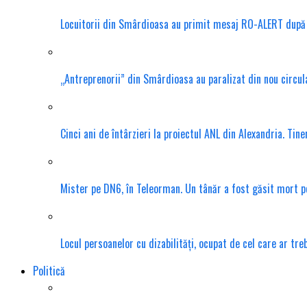
Locuitorii din Smârdioasa au primit mesaj RO-ALERT după d
„Antreprenorii” din Smârdioasa au paralizat din nou circula
Cinci ani de întârzieri la proiectul ANL din Alexandria. Tin
Mister pe DN6, în Teleorman. Un tânăr a fost găsit mort pe 
Locul persoanelor cu dizabilități, ocupat de cel care ar tr
Politică