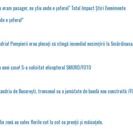
nde e șoferul”
ndria! Pompierii erau plecați să stingă incendiul nesimțirii la Smârdioas
ea unei case! S-a solicitat elicopterul SMURD/FOTO
xandria de București, tronsonul cu o jumătate de bandă nou construită /
 zonă au cules florile cot la cot cu preoții și măicuțele.