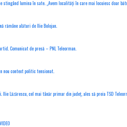
tingând lumina în sate. „Avem localități în care mai locuiesc doar bătrâni
nă rămâne alături de Ilie Bolojan.
partid. Comunicat de presă – PNL Teleorman.
n nou context politic tensionat.
. Ilie Lăzărescu, cel mai tânăr primar din județ, ales să preia TSD Teleo
/VIDEO