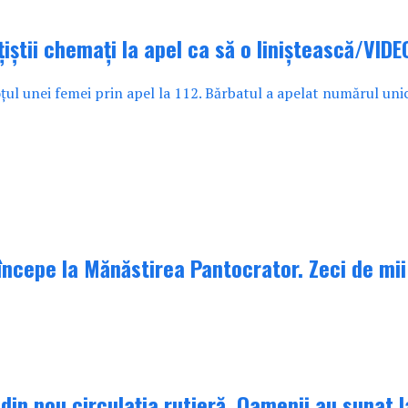
iștii chemați la apel ca să o liniștească/VIDE
țul unei femei prin apel la 112. Bărbatul a apelat numărul unic
ncepe la Mănăstirea Pantocrator. Zeci de mii 
in nou circulația rutieră. Oamenii au sunat la