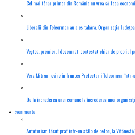
Cel mai tânăr primar din România nu vrea să facă economie s
Liberalii din Teleorman au ales tabăra. Organizația Județea
Veștea, premierul desemnat, contestat chiar de propriul 
Vera Mitran revine în fruntea Prefecturii Teleorman, într-u
De la încrederea unei comune la încrederea unei organizații
Evenimente
Autoturism făcut praf intr-un stâlp de beton, la Vitănești