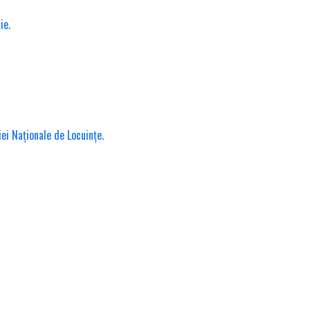
ie.
iei Naționale de Locuințe.