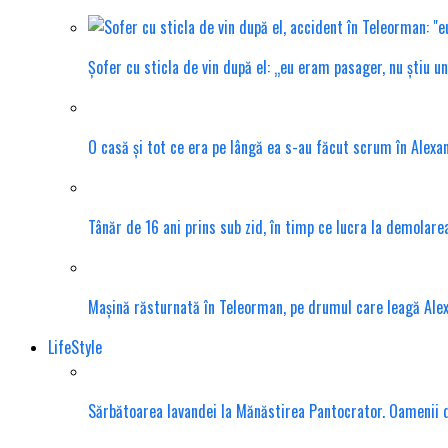
Șofer cu sticla de vin după el: „eu eram pasager, nu știu u
O casă și tot ce era pe lângă ea s-au făcut scrum în Alexa
Tânăr de 16 ani prins sub zid, în timp ce lucra la demolar
Mașină răsturnată în Teleorman, pe drumul care leagă Ale
LifeStyle
Sărbătoarea lavandei la Mănăstirea Pantocrator. Oamenii din