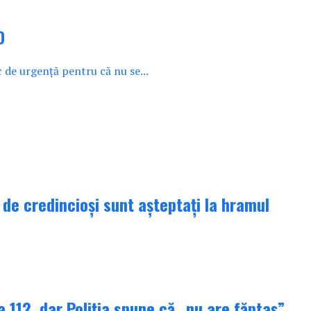
O
 de urgență pentru că nu se...
de credincioși sunt așteptați la hramul
 112, dar Poliția spune că „nu are făptaș”.