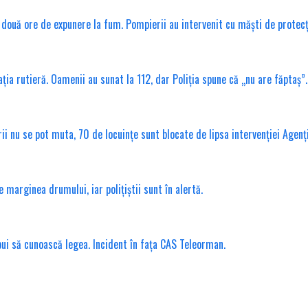
ouă ore de expunere la fum. Pompierii au intervenit cu măști de protecț
ția rutieră. Oamenii au sunat la 112, dar Poliția spune că „nu are făptaș”.
erii nu se pot muta, 70 de locuințe sunt blocate de lipsa intervenției Agenț
marginea drumului, iar polițiștii sunt în alertă.
ebui să cunoască legea. Incident în fața CAS Teleorman.