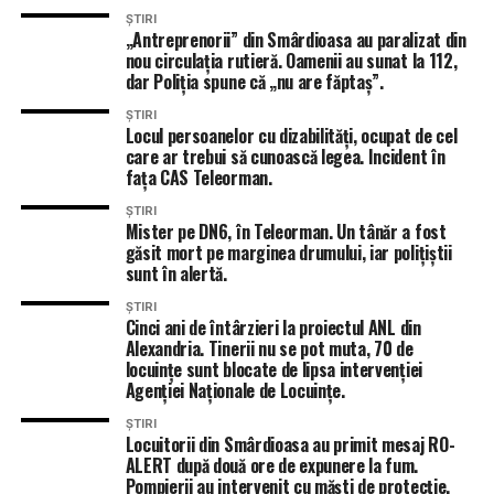
ȘTIRI
„Antreprenorii” din Smârdioasa au paralizat din
nou circulația rutieră. Oamenii au sunat la 112,
dar Poliția spune că „nu are făptaș”.
ȘTIRI
Locul persoanelor cu dizabilități, ocupat de cel
care ar trebui să cunoască legea. Incident în
fața CAS Teleorman.
ȘTIRI
Mister pe DN6, în Teleorman. Un tânăr a fost
găsit mort pe marginea drumului, iar polițiștii
sunt în alertă.
ȘTIRI
Cinci ani de întârzieri la proiectul ANL din
Alexandria. Tinerii nu se pot muta, 70 de
locuințe sunt blocate de lipsa intervenției
Agenției Naționale de Locuințe.
ȘTIRI
Locuitorii din Smârdioasa au primit mesaj RO-
ALERT după două ore de expunere la fum.
Pompierii au intervenit cu măști de protecție.