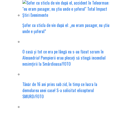
Șofer cu sticla de vin după el: „eu eram pasager, nu știu
unde e șoferul”
O casă și tot ce era pe lângă ea s-au făcut scrum în
Alexandria! Pompierii erau plecați să stingă incendiul
nesimțirii la Smârdioasa/FOTO
Tânăr de 16 ani prins sub zid, în timp ce lucra la
demolarea unei case! S-a solicitat elicopterul
SMURD/FOTO