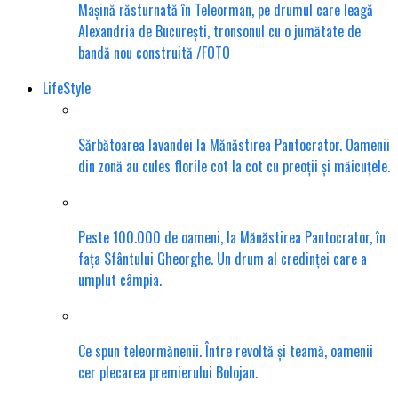
Mașină răsturnată în Teleorman, pe drumul care leagă
Alexandria de București, tronsonul cu o jumătate de
bandă nou construită /FOTO
LifeStyle
Sărbătoarea lavandei la Mănăstirea Pantocrator. Oamenii
din zonă au cules florile cot la cot cu preoții și măicuțele.
Peste 100.000 de oameni, la Mănăstirea Pantocrator, în
fața Sfântului Gheorghe. Un drum al credinței care a
umplut câmpia.
Ce spun teleormănenii. Între revoltă și teamă, oamenii
cer plecarea premierului Bolojan.