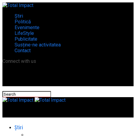
Știri
Politică
Evenimente
LifeStyle
Publicitate
Susține-ne activitatea
Contact
Connect with us
Total Impact
Știri