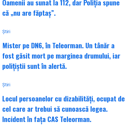
Oamenii au sunat la 112, dar Poliția spune
că „nu are făptaș”.
Știri
Mister pe DN6, în Teleorman. Un tânăr a
fost găsit mort pe marginea drumului, iar
polițiștii sunt în alertă.
Știri
Locul persoanelor cu dizabilități, ocupat de
cel care ar trebui să cunoască legea.
Incident în fața CAS Teleorman.