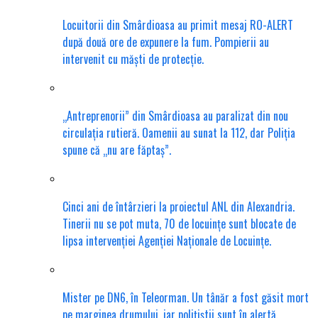
Locuitorii din Smârdioasa au primit mesaj RO-ALERT
după două ore de expunere la fum. Pompierii au
intervenit cu măști de protecție.
„Antreprenorii” din Smârdioasa au paralizat din nou
circulația rutieră. Oamenii au sunat la 112, dar Poliția
spune că „nu are făptaș”.
Cinci ani de întârzieri la proiectul ANL din Alexandria.
Tinerii nu se pot muta, 70 de locuințe sunt blocate de
lipsa intervenției Agenției Naționale de Locuințe.
Mister pe DN6, în Teleorman. Un tânăr a fost găsit mort
pe marginea drumului, iar polițiștii sunt în alertă.