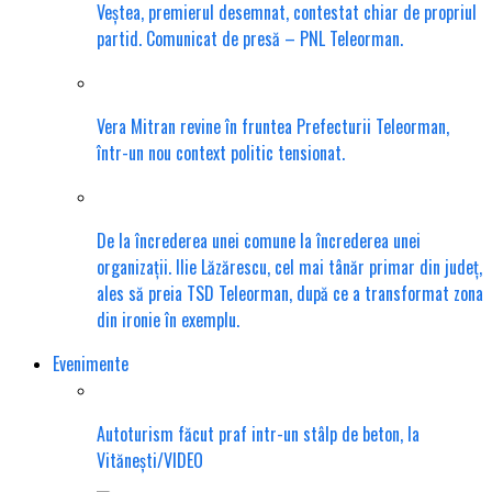
Veștea, premierul desemnat, contestat chiar de propriul
partid. Comunicat de presă – PNL Teleorman.
Vera Mitran revine în fruntea Prefecturii Teleorman,
într-un nou context politic tensionat.
De la încrederea unei comune la încrederea unei
organizații. Ilie Lăzărescu, cel mai tânăr primar din județ,
ales să preia TSD Teleorman, după ce a transformat zona
din ironie în exemplu.
Evenimente
Autoturism făcut praf intr-un stâlp de beton, la
Vitănești/VIDEO