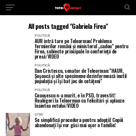
All posts tagged "Gabriela Firea"
POLITICĂ
AUR intră tare pe Teleorman! Problema
fermierilor români și ministerul „cadou” pentru
Firea, subiecte principale în conferință de
presă/VIDEO
POLITICĂ
Dan Cristescu, senator de Teleorman:”HAUR,
Șoșoacă și alte specimene dezinformează inutil
populația și își bat joc de cetățeni”
POLITICĂ
Ceaușescu n-a murit, e în PSD, travestit!
Realegeri la Teleorman cu felicitări și aplauze
înaintea votului/VIDEO
ȘTIRI
Se simplifică procedura pentru adopții! Copiii
abandonați își vor găsi mai ușor o familie!