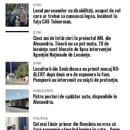
ȘTIRI
Locul persoanelor cu dizabilități, ocupat de cel
care ar trebui să cunoască legea. Incident în
fața CAS Teleorman.
ȘTIRI
Cinci ani de întârzieri la proiectul ANL din
Alexandria. Tinerii nu se pot muta, 70 de
locuințe sunt blocate de lipsa intervenției
Agenției Naționale de Locuințe.
ȘTIRI
Locuitorii din Smârdioasa au primit mesaj RO-
ALERT după două ore de expunere la fum.
Pompierii au intervenit cu măști de protecție.
PUBLICITATE
Patru posturi de spălător auto, disponibile în
Alexandria.
POLITICĂ
Cel mai tânăr primar din România nu vrea să
facă economie stingând lumina în sate. „Avem