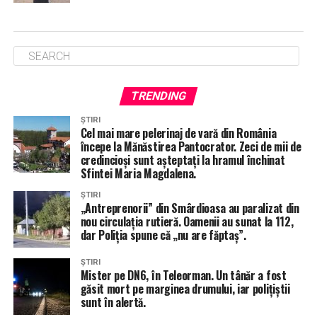
TRENDING
ȘTIRI
Cel mai mare pelerinaj de vară din România
începe la Mănăstirea Pantocrator. Zeci de mii de
credincioși sunt așteptați la hramul închinat
Sfintei Maria Magdalena.
ȘTIRI
„Antreprenorii” din Smârdioasa au paralizat din
nou circulația rutieră. Oamenii au sunat la 112,
dar Poliția spune că „nu are făptaș”.
ȘTIRI
Mister pe DN6, în Teleorman. Un tânăr a fost
găsit mort pe marginea drumului, iar polițiștii
sunt în alertă.