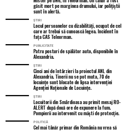
Mister pe DN6, în Teleorman. Un tânăr a fost
găsit mort pe marginea drumului, iar polițiștii
sunt în alertă.
ȘTIRI
Locul persoanelor cu dizabilități, ocupat de cel
care ar trebui să cunoască legea. Incident în
fața CAS Teleorman.
PUBLICITATE
Patru posturi de spălător auto, disponibile în
Alexandria.
ȘTIRI
Cinci ani de întârzieri la proiectul ANL din
Alexandria. Tinerii nu se pot muta, 70 de
locuințe sunt blocate de lipsa intervenției
Agenției Naționale de Locuințe.
ȘTIRI
Locuitorii din Smârdioasa au primit mesaj RO-
ALERT după două ore de expunere la fum.
Pompierii au intervenit cu măști de protecție.
POLITICĂ
Cel mai tânăr primar din România nu vrea să