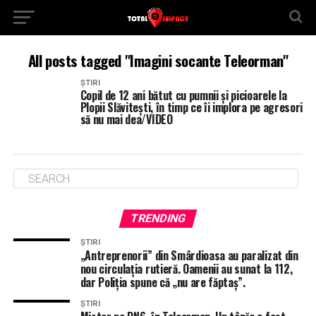
All posts tagged "Imagini socante Teleorman"
ȘTIRI
Copil de 12 ani bătut cu pumnii și picioarele la
Plopii Slăvitești, în timp ce îi implora pe agresori
să nu mai dea/VIDEO
TRENDING
ȘTIRI
„Antreprenorii” din Smârdioasa au paralizat din
nou circulația rutieră. Oamenii au sunat la 112,
dar Poliția spune că „nu are făptaș”.
ȘTIRI