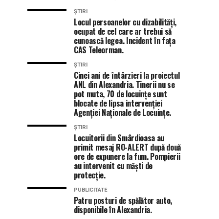
ȘTIRI
Locul persoanelor cu dizabilități,
ocupat de cel care ar trebui să
cunoască legea. Incident în fața
CAS Teleorman.
ȘTIRI
Cinci ani de întârzieri la proiectul
ANL din Alexandria. Tinerii nu se
pot muta, 70 de locuințe sunt
blocate de lipsa intervenției
Agenției Naționale de Locuințe.
ȘTIRI
Locuitorii din Smârdioasa au
primit mesaj RO-ALERT după două
ore de expunere la fum. Pompierii
au intervenit cu măști de
protecție.
PUBLICITATE
Patru posturi de spălător auto,
disponibile în Alexandria.