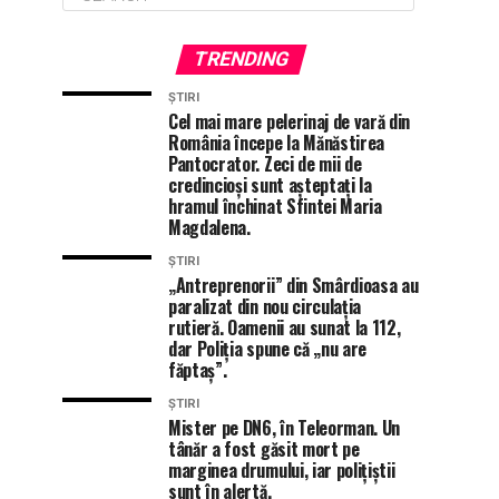
TRENDING
ȘTIRI
Cel mai mare pelerinaj de vară din
România începe la Mănăstirea
Pantocrator. Zeci de mii de
credincioși sunt așteptați la
hramul închinat Sfintei Maria
Magdalena.
ȘTIRI
„Antreprenorii” din Smârdioasa au
paralizat din nou circulația
rutieră. Oamenii au sunat la 112,
dar Poliția spune că „nu are
făptaș”.
ȘTIRI
Mister pe DN6, în Teleorman. Un
tânăr a fost găsit mort pe
marginea drumului, iar polițiștii
sunt în alertă.