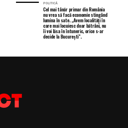
POLITICĂ
Cel mai tânăr primar din România
nu vrea să facă economie stingând
lumina în sate. „Avem localități în
care mai locuiesc doar bătrâni, nu
îi voi lăsa în întuneric, orice s-ar
decide la București”.