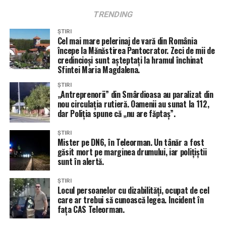
TRENDING
ȘTIRI
Cel mai mare pelerinaj de vară din România
începe la Mănăstirea Pantocrator. Zeci de mii de
credincioși sunt așteptați la hramul închinat
Sfintei Maria Magdalena.
ȘTIRI
„Antreprenorii” din Smârdioasa au paralizat din
nou circulația rutieră. Oamenii au sunat la 112,
dar Poliția spune că „nu are făptaș”.
ȘTIRI
Mister pe DN6, în Teleorman. Un tânăr a fost
găsit mort pe marginea drumului, iar polițiștii
sunt în alertă.
ȘTIRI
Locul persoanelor cu dizabilități, ocupat de cel
care ar trebui să cunoască legea. Incident în
fața CAS Teleorman.