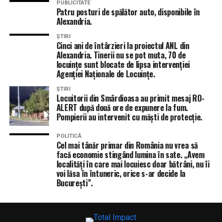
PUBLICITATE
Patru posturi de spălător auto, disponibile în
Alexandria.
ȘTIRI
Cinci ani de întârzieri la proiectul ANL din
Alexandria. Tinerii nu se pot muta, 70 de
locuințe sunt blocate de lipsa intervenției
Agenției Naționale de Locuințe.
ȘTIRI
Locuitorii din Smârdioasa au primit mesaj RO-
ALERT după două ore de expunere la fum.
Pompierii au intervenit cu măști de protecție.
POLITICĂ
Cel mai tânăr primar din România nu vrea să
facă economie stingând lumina în sate. „Avem
localități în care mai locuiesc doar bătrâni, nu îi
voi lăsa în întuneric, orice s-ar decide la
București”.