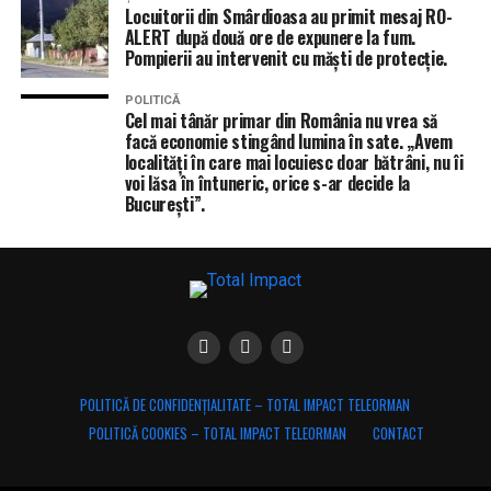
Locuitorii din Smârdioasa au primit mesaj RO-
ALERT după două ore de expunere la fum.
Pompierii au intervenit cu măști de protecție.
POLITICĂ
Cel mai tânăr primar din România nu vrea să
facă economie stingând lumina în sate. „Avem
localități în care mai locuiesc doar bătrâni, nu îi
voi lăsa în întuneric, orice s-ar decide la
București”.
POLITICĂ DE CONFIDENȚIALITATE – TOTAL IMPACT TELEORMAN
POLITICĂ COOKIES – TOTAL IMPACT TELEORMAN
CONTACT