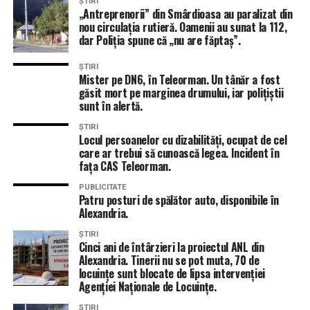
ȘTIRI
„Antreprenorii” din Smârdioasa au paralizat din
nou circulația rutieră. Oamenii au sunat la 112,
dar Poliția spune că „nu are făptaș”.
ȘTIRI
Mister pe DN6, în Teleorman. Un tânăr a fost
găsit mort pe marginea drumului, iar polițiștii
sunt în alertă.
ȘTIRI
Locul persoanelor cu dizabilități, ocupat de cel
care ar trebui să cunoască legea. Incident în
fața CAS Teleorman.
PUBLICITATE
Patru posturi de spălător auto, disponibile în
Alexandria.
ȘTIRI
Cinci ani de întârzieri la proiectul ANL din
Alexandria. Tinerii nu se pot muta, 70 de
locuințe sunt blocate de lipsa intervenției
Agenției Naționale de Locuințe.
ȘTIRI