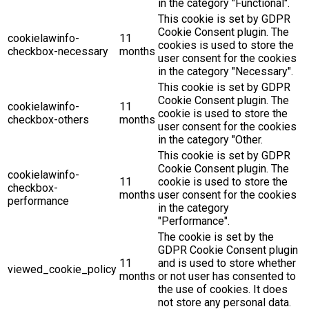
in the category "Functional".
This cookie is set by GDPR
Cookie Consent plugin. The
cookielawinfo-
11
cookies is used to store the
checkbox-necessary
months
user consent for the cookies
in the category "Necessary".
This cookie is set by GDPR
Cookie Consent plugin. The
cookielawinfo-
11
cookie is used to store the
checkbox-others
months
user consent for the cookies
in the category "Other.
This cookie is set by GDPR
Cookie Consent plugin. The
cookielawinfo-
11
cookie is used to store the
checkbox-
months
user consent for the cookies
performance
in the category
"Performance".
The cookie is set by the
GDPR Cookie Consent plugin
11
and is used to store whether
viewed_cookie_policy
months
or not user has consented to
the use of cookies. It does
not store any personal data.