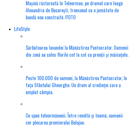
Mașină răsturnată în Teleorman, pe drumul care leagă
Alexandria de București, tronsonul cu o jumătate de
bandă nou construită /FOTO
LifeStyle
Sărbătoarea lavandei la Mănăstirea Pantocrator. Oamenii
din zonă au cules florile cot la cot cu preoții și măicuțele.
Peste 100.000 de oameni, la Mănăstirea Pantocrator, în
fața Sfântului Gheorghe. Un drum al credinței care a
umplut câmpia.
Ce spun teleormănenii. Între revoltă și teamă, oamenii
cer plecarea premierului Bolojan.