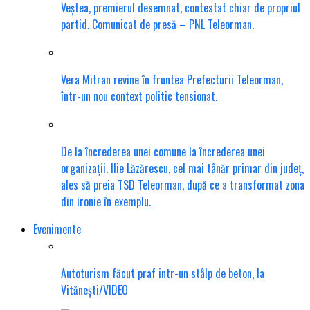
Veștea, premierul desemnat, contestat chiar de propriul
partid. Comunicat de presă – PNL Teleorman.
Vera Mitran revine în fruntea Prefecturii Teleorman,
într-un nou context politic tensionat.
De la încrederea unei comune la încrederea unei
organizații. Ilie Lăzărescu, cel mai tânăr primar din județ,
ales să preia TSD Teleorman, după ce a transformat zona
din ironie în exemplu.
Evenimente
Autoturism făcut praf intr-un stâlp de beton, la
Vitănești/VIDEO