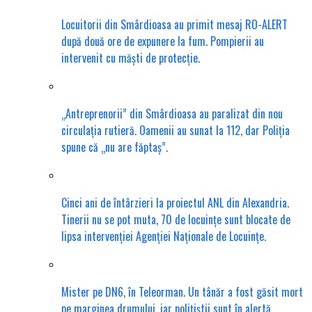
Locuitorii din Smârdioasa au primit mesaj RO-ALERT
după două ore de expunere la fum. Pompierii au
intervenit cu măști de protecție.
„Antreprenorii” din Smârdioasa au paralizat din nou
circulația rutieră. Oamenii au sunat la 112, dar Poliția
spune că „nu are făptaș”.
Cinci ani de întârzieri la proiectul ANL din Alexandria.
Tinerii nu se pot muta, 70 de locuințe sunt blocate de
lipsa intervenției Agenției Naționale de Locuințe.
Mister pe DN6, în Teleorman. Un tânăr a fost găsit mort
pe marginea drumului, iar polițiștii sunt în alertă.