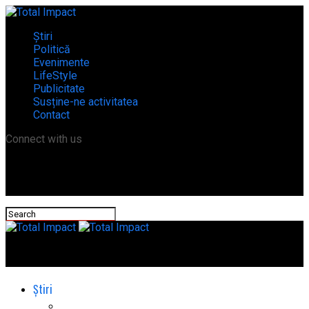
Știri
Politică
Evenimente
LifeStyle
Publicitate
Susține-ne activitatea
Contact
Connect with us
Total Impact
Știri