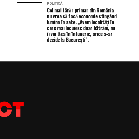
POLITICĂ
Cel mai tânăr primar din România
nu vrea să facă economie stingând
lumina în sate. „Avem localități în
care mai locuiesc doar bătrâni, nu
îi voi lăsa în întuneric, orice s-ar
decide la București”.