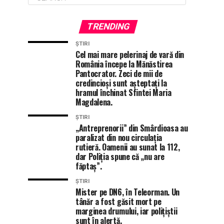
TRENDING
ȘTIRI
Cel mai mare pelerinaj de vară din
România începe la Mănăstirea
Pantocrator. Zeci de mii de
credincioși sunt așteptați la
hramul închinat Sfintei Maria
Magdalena.
ȘTIRI
„Antreprenorii” din Smârdioasa au
paralizat din nou circulația
rutieră. Oamenii au sunat la 112,
dar Poliția spune că „nu are
făptaș”.
ȘTIRI
Mister pe DN6, în Teleorman. Un
tânăr a fost găsit mort pe
marginea drumului, iar polițiștii
sunt în alertă.