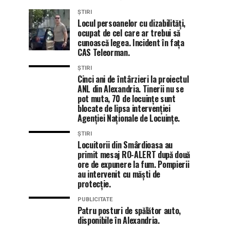
ȘTIRI
Locul persoanelor cu dizabilități,
ocupat de cel care ar trebui să
cunoască legea. Incident în fața
CAS Teleorman.
ȘTIRI
Cinci ani de întârzieri la proiectul
ANL din Alexandria. Tinerii nu se
pot muta, 70 de locuințe sunt
blocate de lipsa intervenției
Agenției Naționale de Locuințe.
ȘTIRI
Locuitorii din Smârdioasa au
primit mesaj RO-ALERT după două
ore de expunere la fum. Pompierii
au intervenit cu măști de
protecție.
PUBLICITATE
Patru posturi de spălător auto,
disponibile în Alexandria.