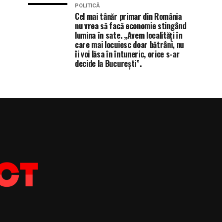
POLITICĂ
Cel mai tânăr primar din România
nu vrea să facă economie stingând
lumina în sate. „Avem localități în
care mai locuiesc doar bătrâni, nu
îi voi lăsa în întuneric, orice s-ar
decide la București”.