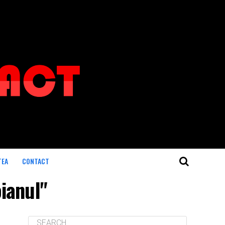
TEA
CONTACT
oianul"