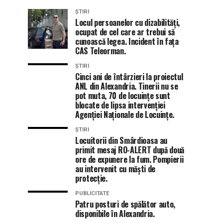
ȘTIRI
Locul persoanelor cu dizabilități,
ocupat de cel care ar trebui să
cunoască legea. Incident în fața
CAS Teleorman.
ȘTIRI
Cinci ani de întârzieri la proiectul
ANL din Alexandria. Tinerii nu se
pot muta, 70 de locuințe sunt
blocate de lipsa intervenției
Agenției Naționale de Locuințe.
ȘTIRI
Locuitorii din Smârdioasa au
primit mesaj RO-ALERT după două
ore de expunere la fum. Pompierii
au intervenit cu măști de
protecție.
PUBLICITATE
Patru posturi de spălător auto,
disponibile în Alexandria.