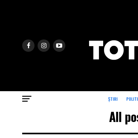
ȘTIRI
POLIT
All po