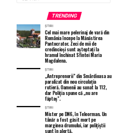
TRENDING
ȘTIRI
Cel mai mare pelerinaj de vară din
România începe la Mănăstirea
Pantocrator. Zeci de mii de
credincioși sunt așteptați la
hramul închinat Sfintei Maria
Magdalena.
ȘTIRI
„Antreprenorii” din Smârdioasa au
paralizat din nou circulația
rutieră. Oamenii au sunat la 112,
dar Poliția spune că „nu are
făptaș”.
ȘTIRI
Mister pe DN6, în Teleorman. Un
tânăr a fost găsit mort pe
marginea drumului, iar polițiștii
sunt în alertă.